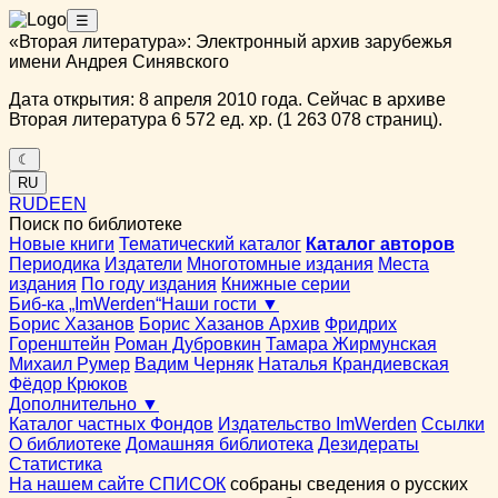
☰
«Вторая литература»: Электронный архив зарубежья
имени Андрея Синявского
Дата открытия: 8 апреля 2010 года. Сейчас в архиве
Вторая литература 6 572 ед. хр. (1 263 078 страниц).
☾
RU
RU
DE
EN
Поиск по библиотеке
Новые книги
Тематический каталог
Каталог авторов
Периодика
Издатели
Многотомные издания
Места
издания
По году издания
Книжные серии
Биб-ка „ImWerden“
Наши гости ▼
Борис Хазанов
Борис Хазанов Архив
Фридрих
Горенштейн
Роман Дубровкин
Тамара Жирмунская
Михаил Румер
Вадим Черняк
Наталья Крандиевская
Фёдор Крюков
Дополнительно ▼
Каталог частных Фондов
Издательство ImWerden
Ссылки
О библиотеке
Домашняя библиотека
Дезидераты
Статистика
На нашем сайте СПИСОК
собраны сведения о русских