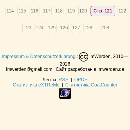
114
115
116
117
118
119
120
Стр. 121
122
123
124
125
126
127
128
...
208
Impressum & Datenschutzerklärung
:
ImWerden, 2010—
CC
2026
imwerden@gmail.com : Сайт разработан в imwerden.de
Ленты:
RSS
|
OPDS
Статистика eXTReMe
|
Статистика GoatCounter