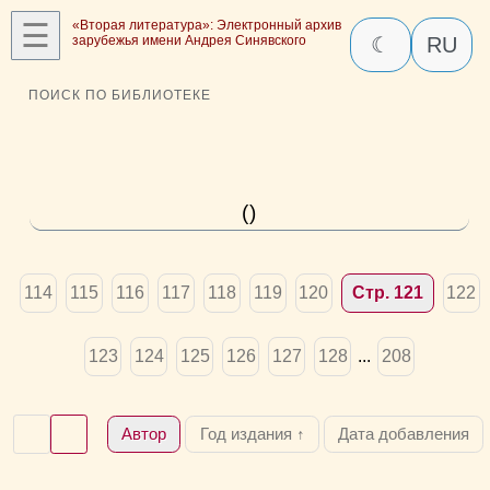
☰
«Вторая литература»: Электронный архив
зарубежья имени Андрея Синявского
☾
RU
ПОИСК ПО БИБЛИОТЕКЕ
()
114
115
116
117
118
119
120
Стр. 121
122
123
124
125
126
127
128
...
208
Автор
Год издания ↑
Дата добавления