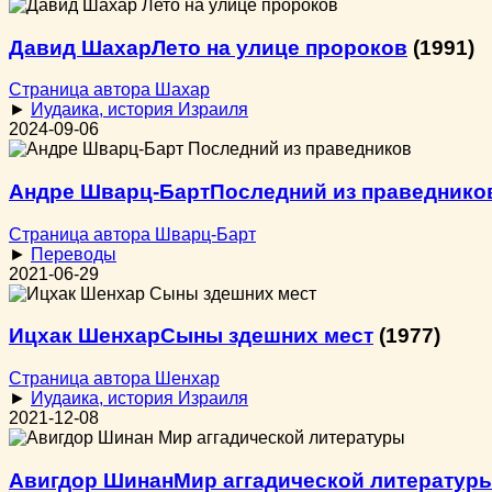
Давид Шахар
Лето на улице пророков
(1991)
Страница автора Шахар
►
Иудаика, история Израиля
2024-09-06
Андре Шварц-Барт
Последний из праведнико
Страница автора Шварц-Барт
►
Переводы
2021-06-29
Ицхак Шенхар
Сыны здешних мест
(1977)
Страница автора Шенхар
►
Иудаика, история Израиля
2021-12-08
Авигдор Шинан
Мир аггадической литератур