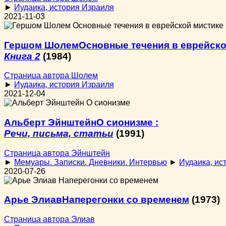
►
Иудаика, история Израиля
2021-11-03
Гершом Шолем
Основные течения в еврейско
Книга 2
(1984)
Страница автора Шолем
►
Иудаика, история Израиля
2021-12-04
Альберт Эйнштейн
О сионизме :
Речи, письма, статьи
(1991)
Страница автора Эйнштейн
►
Мемуары. Записки. Дневники. Интервью
►
Иудаика, ис
2020-07-26
Арье Элиав
Наперегонки со временем
(1973)
Страница автора Элиав