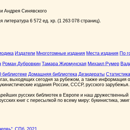
ни Андрея Синявского
 литература 6 572 ед. хр. (1 263 078 страниц).
иодика
Издатели
Многотомные издания
Места издания
По г
н
Роман Дубровкин
Тамара Жирмунская
Михаил Румер
Вад
О библиотеке
Домашняя библиотека
Дезидераты
Статистик
гах, выходящих сегодня за рубежом, а также информация о 
кинистические издания России, СССР, русского зарубежья.
арейших русских библиотек в Европе и наш дружественный 
сских книг с пересылкой по всему миру: букинистика, эмиг