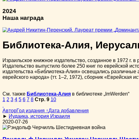
2024
Наша награда
Библиотека-Алия, Иеруса
Израильское книжное издательство, созданное в 1972 г. 
Издательство выпустило более 250 книг по еврейской исто
издательства «Библиотека-Алия» освещались различные а
еврейского народа» (тт. 1–2, 1972), сборник «Еврейская исто
См. также
Библиотека-Алия
в библиотеке „ImWerden“
1
2
3
4
5
6
7
8
Стр. 9
10
Автор
Год издания ↑
Дата добавления
►
Иудаика, история Израиля
2020-07-26