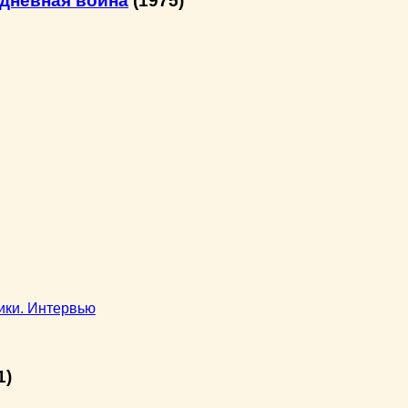
дневная война
(1975)
ики. Интервью
1)