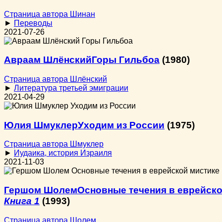
Страница автора Шинан
►
Переводы
2021-07-26
Авраам Шлёнский
Горы Гильбоа
(1980)
Страница автора Шлёнский
►
Литература третьей эмиграции
2021-04-29
Юлия Шмуклер
Уходим из России
(1975)
Страница автора Шмуклер
►
Иудаика, история Израиля
2021-11-03
Гершом Шолем
Основные течения в еврейско
Книга 1
(1993)
Страница автора Шолем