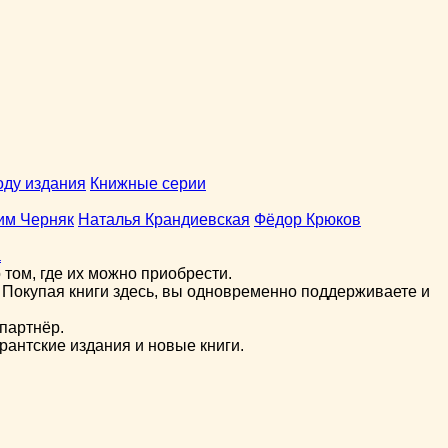
оду издания
Книжные серии
им Черняк
Наталья Крандиевская
Фёдор Крюков
а
том, где их можно приобрести.
 Покупая книги здесь, вы одновременно поддерживаете и
партнёр.
рантские издания и новые книги.