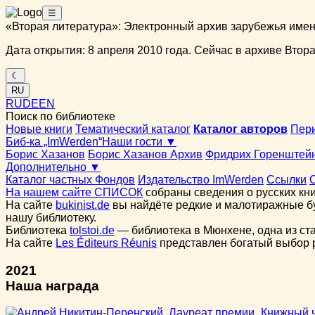
☰
«Вторая литература»: Электронный архив зарубежья име
Дата открытия: 8 апреля 2010 года. Сейчас в архиве Вторая
☾
RU
RU
DE
EN
Поиск по библиотеке
Новые книги
Тематический каталог
Каталог авторов
Пер
Биб-ка „ImWerden“
Наши гости ▼
Борис Хазанов
Борис Хазанов Архив
Фридрих Горенштей
Дополнительно ▼
Каталог частных Фондов
Издательство ImWerden
Ссылки
На нашем сайте СПИСОК
собраны сведения о русских кни
На сайте
bukinist.de
вы найдёте редкие и малотиражные бу
нашу библиотеку.
Библиотека
tolstoi.de
— библиотека в Мюнхене, одна из ст
На сайте
Les Éditeurs Réunis
представлен богатый выбор ру
2021
Наша награда