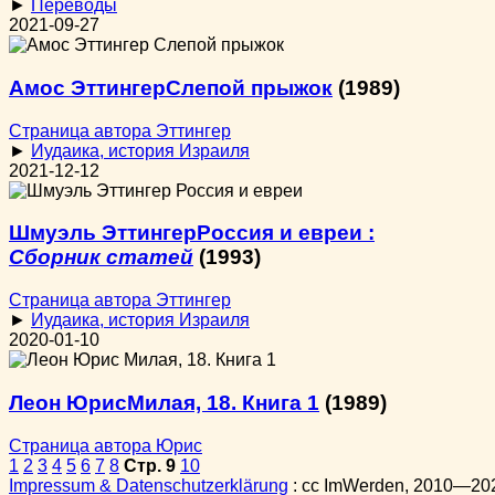
►
Переводы
2021-09-27
Амос Эттингер
Слепой прыжок
(1989)
Страница автора Эттингер
►
Иудаика, история Израиля
2021-12-12
Шмуэль Эттингер
Россия и евреи :
Сборник статей
(1993)
Страница автора Эттингер
►
Иудаика, история Израиля
2020-01-10
Леон Юрис
Милая, 18. Книга 1
(1989)
Страница автора Юрис
1
2
3
4
5
6
7
8
Стр. 9
10
Impressum & Datenschutzerklärung
:
cc
ImWerden, 2010—20