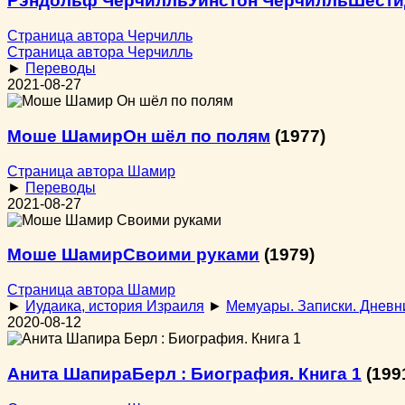
Рэндольф Черчилль
Уинстон Черчилль
Шести
Страница автора Черчилль
Страница автора Черчилль
►
Переводы
2021-08-27
Моше Шамир
Он шёл по полям
(1977)
Страница автора Шамир
►
Переводы
2021-08-27
Моше Шамир
Своими руками
(1979)
Страница автора Шамир
►
Иудаика, история Израиля
►
Мемуары. Записки. Дневн
2020-08-12
Анита Шапира
Берл : Биография. Книга 1
(199