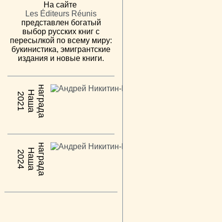
На сайте
Les Éditeurs Réunis
представлен богатый
выбор русских книг с
пересылкой по всему миру:
букинистика, эмигрантские
издания и новые книги.
н
а
Н
а
ш
а
а
г
р
а
д
2021
н
а
Н
а
ш
а
а
г
р
а
д
2024