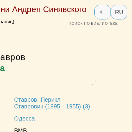
ни Андрея Синявского
☾
RU
раниц).
ПОИСК ПО БИБЛИОТЕКЕ
тавров
а
Ставров, Перикл
Ставрович (1895—1955) (3)
Одесса
ВМВ