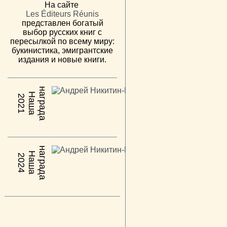
На сайте
Les Éditeurs Réunis
представлен богатый
выбор русских книг с
пересылкой по всему миру:
букинистика, эмигрантские
издания и новые книги.
н
а
Н
а
ш
а
а
г
р
а
д
2021
н
а
Н
а
ш
а
а
г
р
а
д
2024