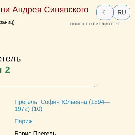
ни Андрея Синявского
☾
RU
раниц).
ПОИСК ПО БИБЛИОТЕКЕ
гель
м 2
Прегель, София Юльевна (1894—
1972) (10)
Париж
Борис Прегель