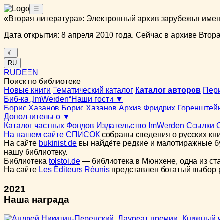
☰
«Вторая литература»: Электронный архив зарубежья име
Дата открытия: 8 апреля 2010 года. Сейчас в архиве Вторая
☾
RU
RU
DE
EN
Поиск по библиотеке
Новые книги
Тематический каталог
Каталог авторов
Пер
Биб-ка „ImWerden“
Наши гости ▼
Борис Хазанов
Борис Хазанов Архив
Фридрих Горенштей
Дополнительно ▼
Каталог частных Фондов
Издательство ImWerden
Ссылки
На нашем сайте СПИСОК
собраны сведения о русских кни
На сайте
bukinist.de
вы найдёте редкие и малотиражные бу
нашу библиотеку.
Библиотека
tolstoi.de
— библиотека в Мюнхене, одна из ст
На сайте
Les Éditeurs Réunis
представлен богатый выбор ру
2021
Наша награда