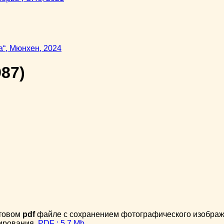
87)
стовом
pdf
файле с сохранением фотографического изображе
тирования.
PDF : 5.7 Mb