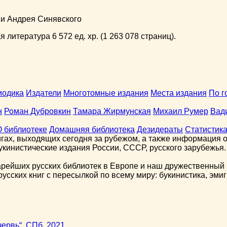
ни Андрея Синявского
 литература 6 572 ед. хр. (1 263 078 страниц).
иодика
Издатели
Многотомные издания
Места издания
По г
н
Роман Дубровкин
Тамара Жирмунская
Михаил Румер
Вад
О библиотеке
Домашняя библиотека
Дезидераты
Статистик
гах, выходящих сегодня за рубежом, а также информация о 
кинистические издания России, СССР, русского зарубежья.
арейших русских библиотек в Европе и наш дружественный 
сских книг с пересылкой по всему миру: букинистика, эмиг