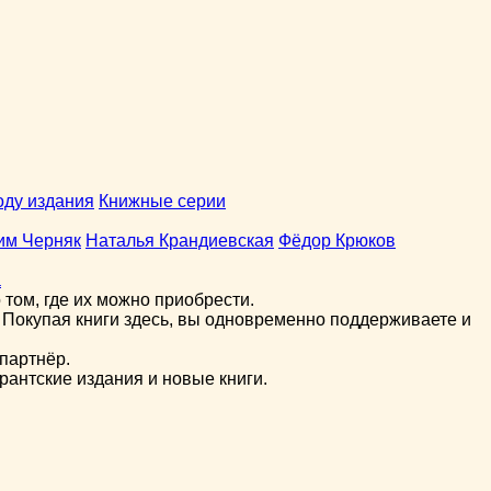
оду издания
Книжные серии
им Черняк
Наталья Крандиевская
Фёдор Крюков
а
том, где их можно приобрести.
 Покупая книги здесь, вы одновременно поддерживаете и
партнёр.
рантские издания и новые книги.