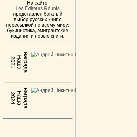
На сайте
Les Éditeurs Réunis
представлен богатый
выбор русских книг с
пересылкой по всему миру:
букинистика, эмигрантские
издания и новые книги.
н
а
Н
а
ш
а
а
г
р
а
д
2021
н
а
Н
а
ш
а
а
г
р
а
д
2024