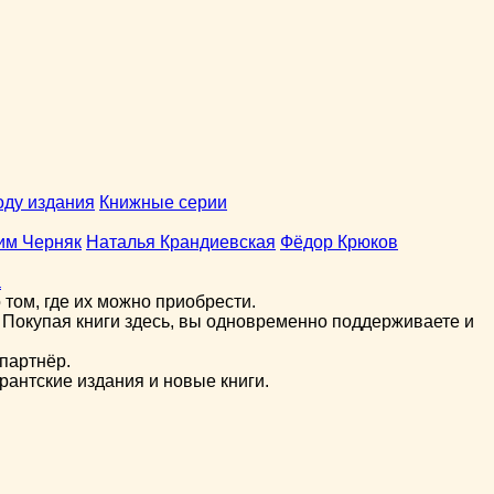
оду издания
Книжные серии
им Черняк
Наталья Крандиевская
Фёдор Крюков
а
том, где их можно приобрести.
 Покупая книги здесь, вы одновременно поддерживаете и
партнёр.
рантские издания и новые книги.