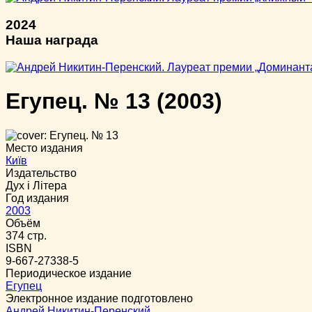
2024
Наша награда
Егупец. № 13
(2003)
Место издания
Київ
Издательство
Дух i Лiтера
Год издания
2003
Объём
374 стр.
ISBN
9-667-27338-5
Периодическое издание
Егупец
Электронное издание подготовлено
Андрей Никитин-Перенский
,