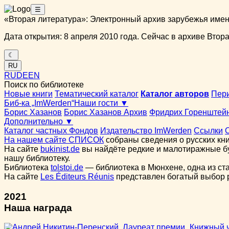
☰
«Вторая литература»: Электронный архив зарубежья име
Дата открытия: 8 апреля 2010 года. Сейчас в архиве Вторая
☾
RU
RU
DE
EN
Поиск по библиотеке
Новые книги
Тематический каталог
Каталог авторов
Пер
Биб-ка „ImWerden“
Наши гости ▼
Борис Хазанов
Борис Хазанов Архив
Фридрих Горенштей
Дополнительно ▼
Каталог частных Фондов
Издательство ImWerden
Ссылки
На нашем сайте СПИСОК
собраны сведения о русских кни
На сайте
bukinist.de
вы найдёте редкие и малотиражные бу
нашу библиотеку.
Библиотека
tolstoi.de
— библиотека в Мюнхене, одна из ст
На сайте
Les Éditeurs Réunis
представлен богатый выбор ру
2021
Наша награда