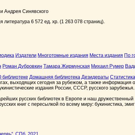
ни Андрея Синявского
 литература 6 572 ед. хр. (1 263 078 страниц).
иодика
Издатели
Многотомные издания
Места издания
По г
н
Роман Дубровкин
Тамара Жирмунская
Михаил Румер
Вад
О библиотеке
Домашняя библиотека
Дезидераты
Статистик
гах, выходящих сегодня за рубежом, а также информация о 
кинистические издания России, СССР, русского зарубежья.
арейших русских библиотек в Европе и наш дружественный 
сских книг с пересылкой по всему миру: букинистика, эмиг