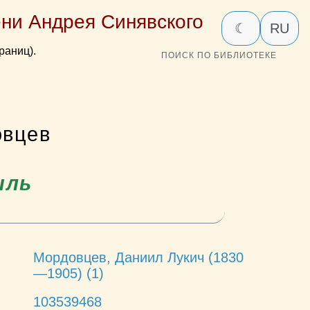
ни Андрея Синявского
☾
RU
раниц).
ПОИСК ПО БИБЛИОТЕКЕ
овцев
ыль
Мордовцев, Даниил Лукич (1830
—1905) (1)
103539468