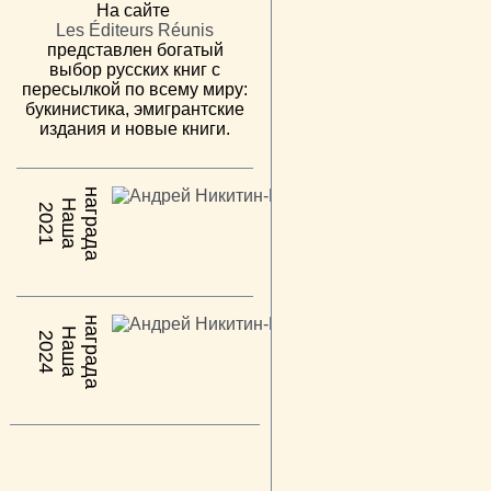
На сайте
Les Éditeurs Réunis
представлен богатый
выбор русских книг с
пересылкой по всему миру:
букинистика, эмигрантские
издания и новые книги.
н
а
Н
а
ш
а
а
г
р
а
д
2021
н
а
Н
а
ш
а
а
г
р
а
д
2024