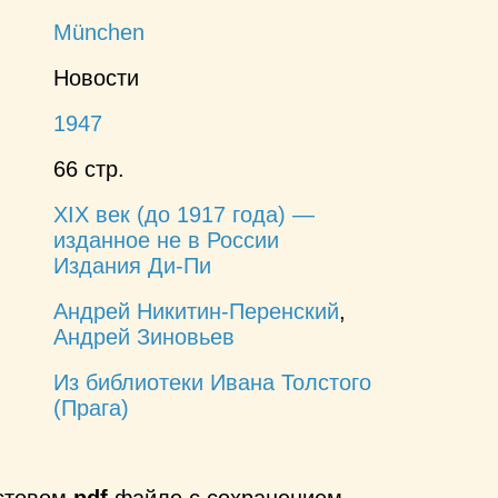
München
Новости
1947
66 стр.
XIX век (до 1917 года) —
изданнoe не в России
Издания Ди-Пи
Андрей Никитин-Перенский
,
Андрей Зиновьев
Из библиотеки Ивана Толстого
(Прага)
кстовом
pdf
файле с сохранением