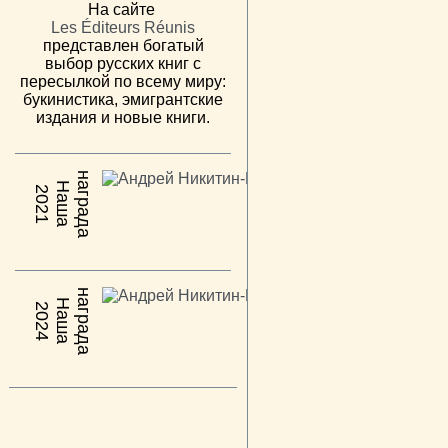
На сайте
Les Éditeurs Réunis
представлен богатый
выбор русских книг с
пересылкой по всему миру:
букинистика, эмигрантские
издания и новые книги.
н
а
Н
а
ш
а
а
г
р
а
д
2021
н
а
Н
а
ш
а
а
г
р
а
д
2024