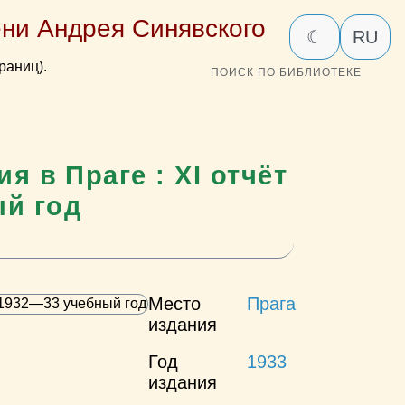
ни Андрея Синявского
☾
RU
раниц).
ПОИСК ПО БИБЛИОТЕКЕ
 в Праге : XI отчёт
ый год
Место
Прага
издания
Год
1933
издания