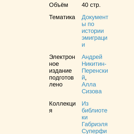
Объём
40 стр.
Тематика
Документ
ы по
истории
эмиграци
и
Электрон
Андрей
ное
Никитин-
издание
Перенски
подготов
й
,
лено
Алла
Сизова
Коллекци
Из
я
библиоте
ки
Габриэля
Суперфи