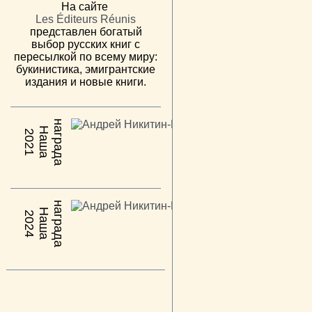
На сайте
Les Éditeurs Réunis
представлен богатый
выбор русских книг с
пересылкой по всему миру:
букинистика, эмигрантские
издания и новые книги.
н
а
Н
а
ш
а
а
г
р
а
д
2021
н
а
Н
а
ш
а
а
г
р
а
д
2024