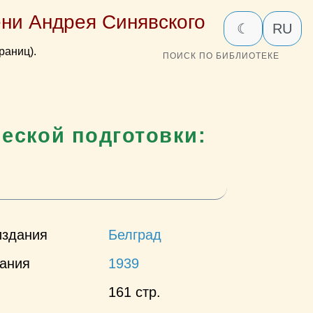
ни Андрея Синявского
☾
RU
раниц).
ПОИСК ПО БИБЛИОТЕКЕ
еской подготовки:
издания
Белград
дания
1939
161 стр.