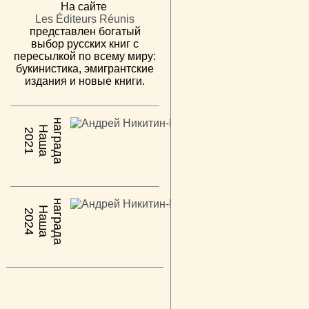
На сайте
Les Éditeurs Réunis
представлен богатый
выбор русских книг с
пересылкой по всему миру:
букинистика, эмигрантские
издания и новые книги.
н
а
Н
а
ш
а
а
г
р
а
д
2021
н
а
Н
а
ш
а
а
г
р
а
д
2024