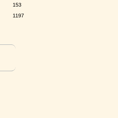
153
1197
и