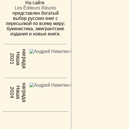
На сайте
Les Éditeurs Réunis
представлен богатый
выбор русских книг с
пересылкой по всему миру:
букинистика, эмигрантские
издания и новые книги.
н
а
Н
а
ш
а
а
г
р
а
д
2021
н
а
Н
а
ш
а
а
г
р
а
д
2024