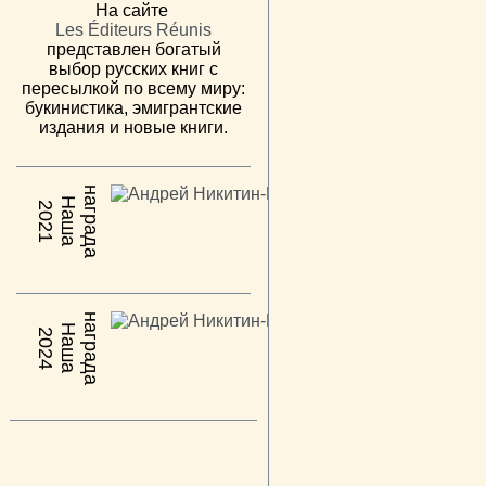
На сайте
Les Éditeurs Réunis
представлен богатый
выбор русских книг с
пересылкой по всему миру:
букинистика, эмигрантские
издания и новые книги.
н
а
Н
а
ш
а
а
г
р
а
д
2021
н
а
Н
а
ш
а
а
г
р
а
д
2024