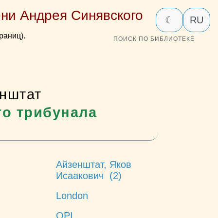
ни Андрея Синявского
☾
RU
раниц).
ПОИСК ПО БИБЛИОТЕКЕ
енштат
го трибунала
Айзенштат, Яков
Исаакович (2)
London
OPI