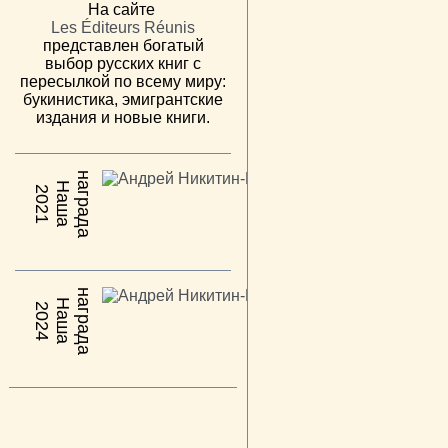
На сайте
Les Éditeurs Réunis
представлен богатый
выбор русских книг с
пересылкой по всему миру:
букинистика, эмигрантские
издания и новые книги.
н
а
Н
а
ш
а
а
г
р
а
д
2021
н
а
Н
а
ш
а
а
г
р
а
д
2024