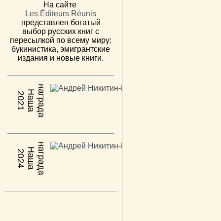
На сайте
Les Éditeurs Réunis
представлен богатый
выбор русских книг с
пересылкой по всему миру:
букинистика, эмигрантские
издания и новые книги.
н
а
Н
а
ш
а
а
г
р
а
д
2021
н
а
Н
а
ш
а
а
г
р
а
д
2024