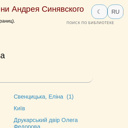
ни Андрея Синявского
☾
RU
раниц).
ПОИСК ПО БИБЛИОТЕКЕ
ка
Свенцицька, Еліна (1)
Київ
Друкарський двір Олега
Федорова