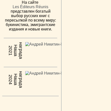
На сайте
Les Éditeurs Réunis
представлен богатый
выбор русских книг с
пересылкой по всему миру:
букинистика, эмигрантские
издания и новые книги.
н
а
Н
а
ш
а
а
г
р
а
д
2021
н
а
Н
а
ш
а
а
г
р
а
д
2024