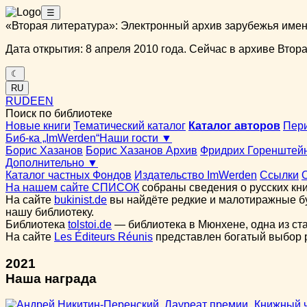
☰
«Вторая литература»: Электронный архив зарубежья име
Дата открытия: 8 апреля 2010 года. Сейчас в архиве Вторая
☾
RU
RU
DE
EN
Поиск по библиотеке
Новые книги
Тематический каталог
Каталог авторов
Пер
Биб-ка „ImWerden“
Наши гости ▼
Борис Хазанов
Борис Хазанов Архив
Фридрих Горенштей
Дополнительно ▼
Каталог частных Фондов
Издательство ImWerden
Ссылки
На нашем сайте СПИСОК
собраны сведения о русских кни
На сайте
bukinist.de
вы найдёте редкие и малотиражные бу
нашу библиотеку.
Библиотека
tolstoi.de
— библиотека в Мюнхене, одна из ст
На сайте
Les Éditeurs Réunis
представлен богатый выбор ру
2021
Наша награда