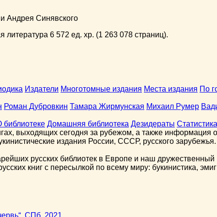
ни Андрея Синявского
 литература 6 572 ед. хр. (1 263 078 страниц).
иодика
Издатели
Многотомные издания
Места издания
По г
н
Роман Дубровкин
Тамара Жирмунская
Михаил Румер
Вад
О библиотеке
Домашняя библиотека
Дезидераты
Статистик
гах, выходящих сегодня за рубежом, а также информация о 
кинистические издания России, СССР, русского зарубежья.
арейших русских библиотек в Европе и наш дружественный 
сских книг с пересылкой по всему миру: букинистика, эмиг