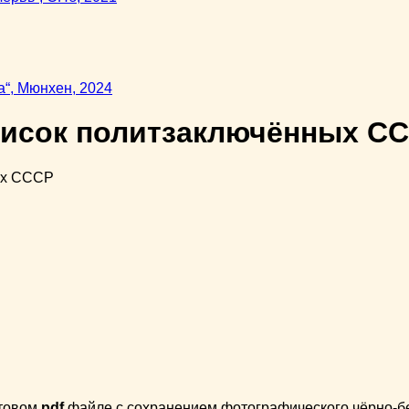
писок политзаключённых С
стовом
pdf
файле с сохранением фотографического чёрно-бел