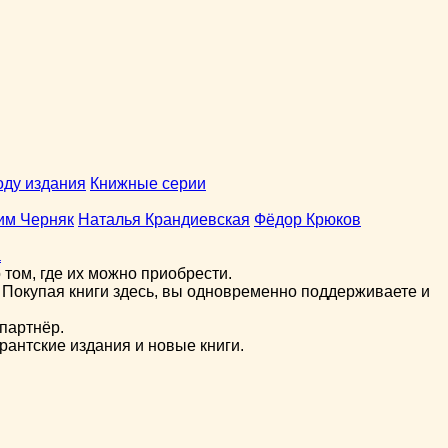
оду издания
Книжные серии
им Черняк
Наталья Крандиевская
Фёдор Крюков
а
том, где их можно приобрести.
 Покупая книги здесь, вы одновременно поддерживаете и
партнёр.
рантские издания и новые книги.