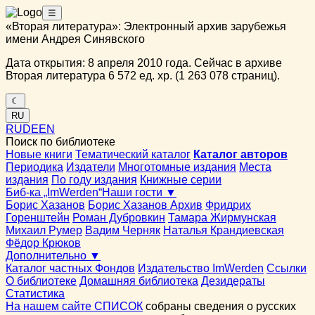
☰
«Вторая литература»: Электронный архив зарубежья
имени Андрея Синявского
Дата открытия: 8 апреля 2010 года. Сейчас в архиве
Вторая литература 6 572 ед. хр. (1 263 078 страниц).
☾
RU
RU
DE
EN
Поиск по библиотеке
Новые книги
Тематический каталог
Каталог авторов
Периодика
Издатели
Многотомные издания
Места
издания
По году издания
Книжные серии
Биб-ка „ImWerden“
Наши гости ▼
Борис Хазанов
Борис Хазанов Архив
Фридрих
Горенштейн
Роман Дубровкин
Тамара Жирмунская
Михаил Румер
Вадим Черняк
Наталья Крандиевская
Фёдор Крюков
Дополнительно ▼
Каталог частных Фондов
Издательство ImWerden
Ссылки
О библиотеке
Домашняя библиотека
Дезидераты
Статистика
На нашем сайте СПИСОК
собраны сведения о русских