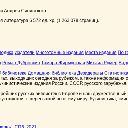
ни Андрея Синявского
 литература 6 572 ед. хр. (1 263 078 страниц).
иодика
Издатели
Многотомные издания
Места издания
По г
н
Роман Дубровкин
Тамара Жирмунская
Михаил Румер
Вад
О библиотеке
Домашняя библиотека
Дезидераты
Статистик
гах, выходящих сегодня за рубежом, а также информация о 
кинистические издания России, СССР, русского зарубежья.
арейших русских библиотек в Европе и наш дружественный 
сских книг с пересылкой по всему миру: букинистика, эмиг