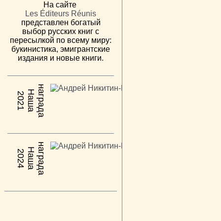
На сайте
Les Éditeurs Réunis
представлен богатый
выбор русских книг с
пересылкой по всему миру:
букинистика, эмигрантские
издания и новые книги.
н
а
Н
а
ш
а
а
г
р
а
д
2021
н
а
Н
а
ш
а
а
г
р
а
д
2024