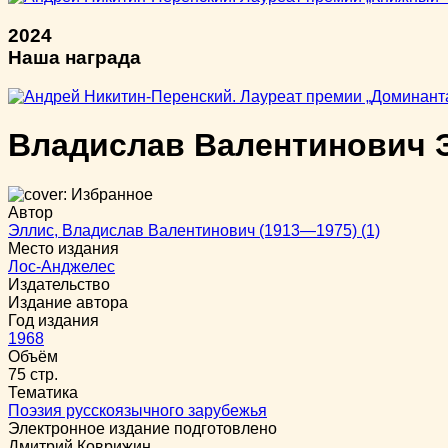
2024
Наша награда
Владислав Валентинович 
Автор
Эллис, Владислав Валентинович (1913—1975) (1)
Место издания
Лос-Анджелес
Издательство
Издание автора
Год издания
1968
Объём
75 стр.
Тематика
Поэзия русскоязычного зарубежья
Электронное издание подготовлено
Дмитрий Коврижин