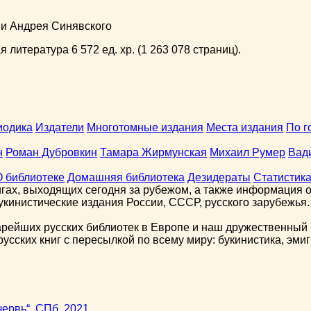
ни Андрея Синявского
 литература 6 572 ед. хр. (1 263 078 страниц).
иодика
Издатели
Многотомные издания
Места издания
По г
н
Роман Дубровкин
Тамара Жирмунская
Михаил Румер
Вад
О библиотеке
Домашняя библиотека
Дезидераты
Статистик
гах, выходящих сегодня за рубежом, а также информация о 
кинистические издания России, СССР, русского зарубежья.
арейших русских библиотек в Европе и наш дружественный 
сских книг с пересылкой по всему миру: букинистика, эмиг