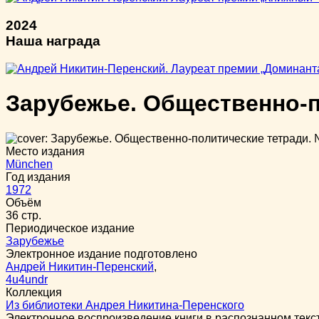
2024
Наша награда
Зарубежье. Общественно-п
Место издания
München
Год издания
1972
Объём
36 стр.
Периодическое издание
Зарубежье
Электронное издание подготовлено
Андрей Никитин-Перенский
,
4u4undr
Коллекция
Из библиотеки Андрея Никитина-Перенского
Электронное воспроизведение книги в распознанном тек