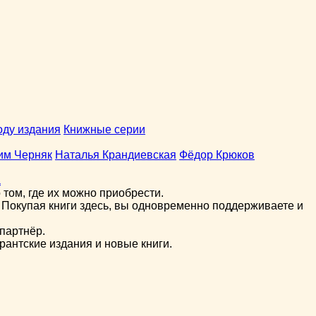
оду издания
Книжные серии
им Черняк
Наталья Крандиевская
Фёдор Крюков
а
том, где их можно приобрести.
 Покупая книги здесь, вы одновременно поддерживаете и
партнёр.
рантские издания и новые книги.