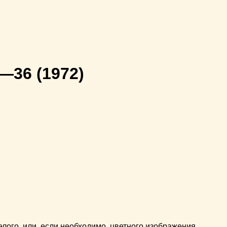
5—36
(1972)
ого, или, если необходимо, цветного изображения