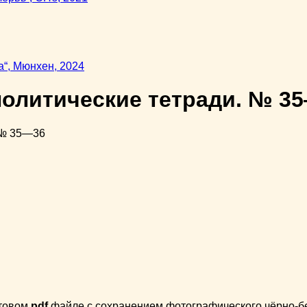
олитические тетради. № 3
стовом
pdf
файле с сохранением фотографического чёрно-бел