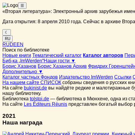
☰
«Вторая литература»: Электронный архив зарубежья име
Дата открытия: 8 апреля 2010 года. Сейчас в архиве Вторая
☾
RU
RU
DE
EN
Поиск по библиотеке
Новые книги
Тематический каталог
Каталог авторов
Пер
Биб-ка „ImWerden“
Наши гости ▼
Борис Хазанов
Борис Хазанов Архив
Фридрих Горенштей
Дополнительно ▼
Каталог частных Фондов
Издательство ImWerden
Ссылки
На нашем сайте СПИСОК
собраны сведения о русских кни
На сайте
bukinist.de
вы найдёте редкие и малотиражные бу
нашу библиотеку.
Библиотека
tolstoi.de
— библиотека в Мюнхене, одна из ст
На сайте
Les Éditeurs Réunis
представлен богатый выбор ру
2021
Наша награда