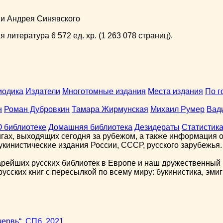
ни Андрея Синявского
 литература 6 572 ед. хр. (1 263 078 страниц).
иодика
Издатели
Многотомные издания
Места издания
По г
н
Роман Дубровкин
Тамара Жирмунская
Михаил Румер
Вад
О библиотеке
Домашняя библиотека
Дезидераты
Статистик
гах, выходящих сегодня за рубежом, а также информация о 
кинистические издания России, СССР, русского зарубежья.
арейших русских библиотек в Европе и наш дружественный 
сских книг с пересылкой по всему миру: букинистика, эмиг