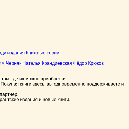
оду издания
Книжные серии
им Черняк
Наталья Крандиевская
Фёдор Крюков
а
том, где их можно приобрести.
 Покупая книги здесь, вы одновременно поддерживаете и
партнёр.
рантские издания и новые книги.