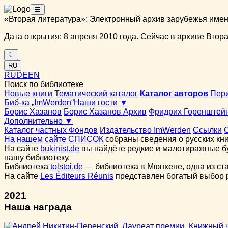
☰
«Вторая литература»: Электронный архив зарубежья име
Дата открытия: 8 апреля 2010 года. Сейчас в архиве Вторая
☾
RU
RU
DE
EN
Поиск по библиотеке
Новые книги
Тематический каталог
Каталог авторов
Пер
Биб-ка „ImWerden“
Наши гости ▼
Борис Хазанов
Борис Хазанов Архив
Фридрих Горенштей
Дополнительно ▼
Каталог частных Фондов
Издательство ImWerden
Ссылки
На нашем сайте СПИСОК
собраны сведения о русских кни
На сайте
bukinist.de
вы найдёте редкие и малотиражные бу
нашу библиотеку.
Библиотека
tolstoi.de
— библиотека в Мюнхене, одна из ст
На сайте
Les Éditeurs Réunis
представлен богатый выбор ру
2021
Наша награда