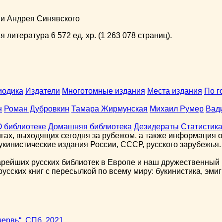
ни Андрея Синявского
 литература 6 572 ед. хр. (1 263 078 страниц).
иодика
Издатели
Многотомные издания
Места издания
По г
н
Роман Дубровкин
Тамара Жирмунская
Михаил Румер
Вад
О библиотеке
Домашняя библиотека
Дезидераты
Статистик
гах, выходящих сегодня за рубежом, а также информация о 
кинистические издания России, СССР, русского зарубежья.
арейших русских библиотек в Европе и наш дружественный 
сских книг с пересылкой по всему миру: букинистика, эмиг