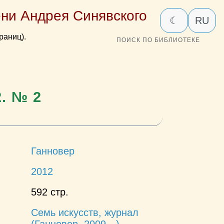
ни Андрея Синявского
☾
RU
раниц).
ПОИСК ПО БИБЛИОТЕКЕ
2. № 2
Ганновер
2012
592 стр.
Семь искусств, журнал
(Ганновер, 2009—)