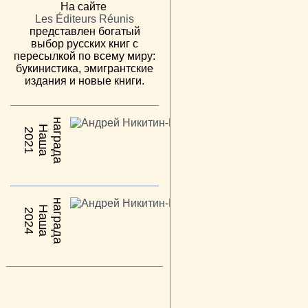
На сайте
Les Éditeurs Réunis
представлен богатый
выбор русских книг с
пересылкой по всему миру:
букинистика, эмигрантские
издания и новые книги.
н
а
Н
а
ш
а
а
г
р
а
д
2021
н
а
Н
а
ш
а
а
г
р
а
д
2024