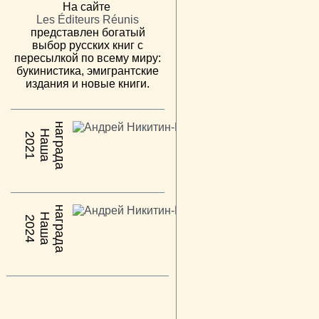
На сайте
Les Éditeurs Réunis
представлен богатый
выбор русских книг с
пересылкой по всему миру:
букинистика, эмигрантские
издания и новые книги.
н
а
Н
а
ш
а
а
г
р
а
д
2021
н
а
Н
а
ш
а
а
г
р
а
д
2024