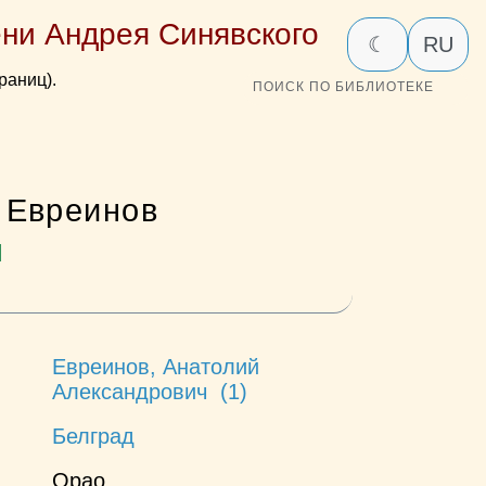
ни Андрея Синявского
☾
RU
раниц).
ПОИСК ПО БИБЛИОТЕКЕ
 Евреинов
я
Евреинов, Анатолий
Александрович (1)
Белград
Орао