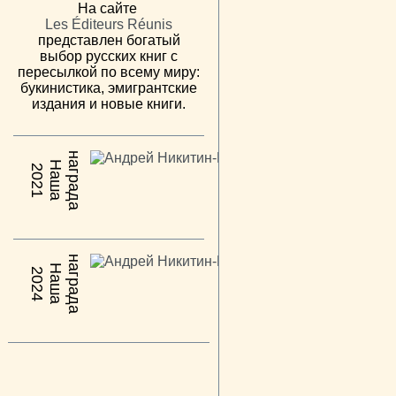
На сайте
Les Éditeurs Réunis
представлен богатый
выбор русских книг с
пересылкой по всему миру:
букинистика, эмигрантские
издания и новые книги.
н
а
Н
а
ш
а
а
г
р
а
д
2021
н
а
Н
а
ш
а
а
г
р
а
д
2024