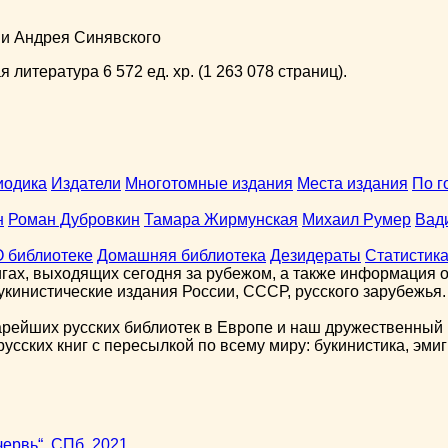
ни Андрея Синявского
 литература 6 572 ед. хр. (1 263 078 страниц).
иодика
Издатели
Многотомные издания
Места издания
По г
н
Роман Дубровкин
Тамара Жирмунская
Михаил Румер
Вад
О библиотеке
Домашняя библиотека
Дезидераты
Статистик
гах, выходящих сегодня за рубежом, а также информация о 
кинистические издания России, СССР, русского зарубежья.
арейших русских библиотек в Европе и наш дружественный 
сских книг с пересылкой по всему миру: букинистика, эмиг