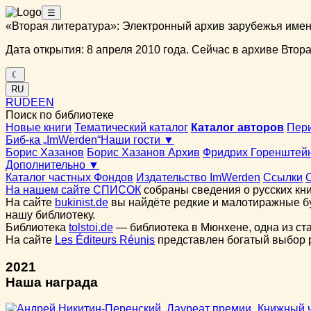
☰
«Вторая литература»: Электронный архив зарубежья име
Дата открытия: 8 апреля 2010 года. Сейчас в архиве Вторая
☾
RU
RU
DE
EN
Поиск по библиотеке
Новые книги
Тематический каталог
Каталог авторов
Пер
Биб-ка „ImWerden“
Наши гости ▼
Борис Хазанов
Борис Хазанов Архив
Фридрих Горенштей
Дополнительно ▼
Каталог частных Фондов
Издательство ImWerden
Ссылки
На нашем сайте СПИСОК
собраны сведения о русских кни
На сайте
bukinist.de
вы найдёте редкие и малотиражные бу
нашу библиотеку.
Библиотека
tolstoi.de
— библиотека в Мюнхене, одна из ст
На сайте
Les Éditeurs Réunis
представлен богатый выбор ру
2021
Наша награда