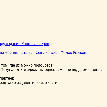
оду издания
Книжные серии
им Черняк
Наталья Крандиевская
Фёдор Крюков
а
том, где их можно приобрести.
 Покупая книги здесь, вы одновременно поддерживаете и
партнёр.
рантские издания и новые книги.