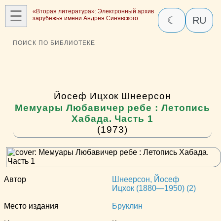
☰
«Вторая литература»: Электронный архив
зарубежья имени Андрея Синявского
☾
RU
ПОИСК ПО БИБЛИОТЕКЕ
Йосеф Ицхок Шнеерсон
Мемуары Любавичер ребе : Летопись
Хабада. Часть 1
(1973)
Автор
Шнеерсон, Йосеф
Ицхок (1880—1950) (2)
Место издания
Бруклин