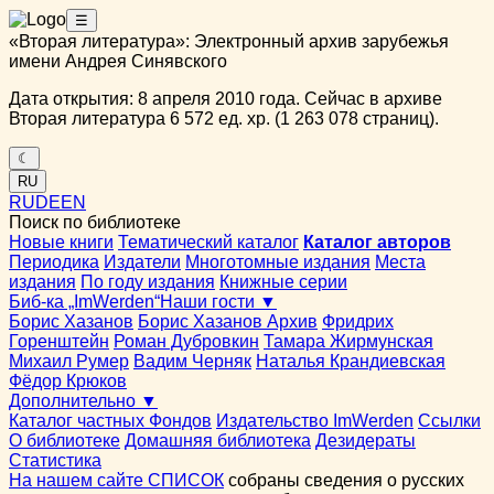
☰
«Вторая литература»: Электронный архив зарубежья
имени Андрея Синявского
Дата открытия: 8 апреля 2010 года. Сейчас в архиве
Вторая литература 6 572 ед. хр. (1 263 078 страниц).
☾
RU
RU
DE
EN
Поиск по библиотеке
Новые книги
Тематический каталог
Каталог авторов
Периодика
Издатели
Многотомные издания
Места
издания
По году издания
Книжные серии
Биб-ка „ImWerden“
Наши гости ▼
Борис Хазанов
Борис Хазанов Архив
Фридрих
Горенштейн
Роман Дубровкин
Тамара Жирмунская
Михаил Румер
Вадим Черняк
Наталья Крандиевская
Фёдор Крюков
Дополнительно ▼
Каталог частных Фондов
Издательство ImWerden
Ссылки
О библиотеке
Домашняя библиотека
Дезидераты
Статистика
На нашем сайте СПИСОК
собраны сведения о русских