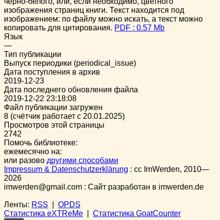
чёрно-белого, или, если необходимо, цветного
изображения страниц книги. Текст находится под
изображением: по файлу можно искать, а текст можно
копировать для цитирования.
PDF : 0.57 Mb
Язык
—
Тип публикации
Выпуск периодики (periodical_issue)
Дата поступления в архив
2019-12-23
Дата последнего обновления файла
2019-12-22 23:18:08
Файл публикации загружен
8 (счётчик работает с 20.01.2025)
Просмотров этой страницы
2742
Помочь библиотеке:
ежемесячно на:
или разово
другими способами
Impressum & Datenschutzerklärung
:
cc
ImWerden, 2010—
2026
imwerden@gmail.com : Сайт разработан в imwerden.de
Ленты:
RSS
|
OPDS
Статистика eXTReMe
|
Статистика GoatCounter