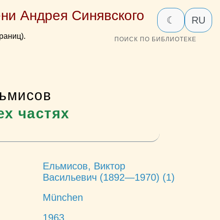
ни Андрея Синявского
☾
RU
раниц).
ПОИСК ПО БИБЛИОТЕКЕ
льмисов
ех частях
Ельмисов, Виктор
Васильевич (1892—1970) (1)
München
1963