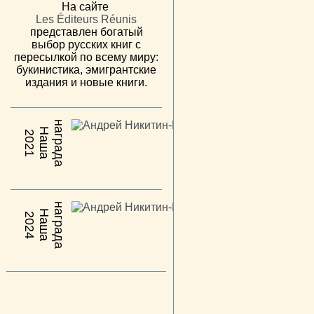
На сайте
Les Éditeurs Réunis
представлен богатый
выбор русских книг с
пересылкой по всему миру:
букинистика, эмигрантские
издания и новые книги.
н
а
Н
а
ш
а
а
г
р
а
д
2021
н
а
Н
а
ш
а
а
г
р
а
д
2024