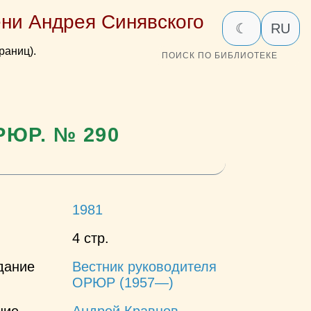
ни Андрея Синявского
☾
RU
раниц).
ПОИСК ПО БИБЛИОТЕКЕ
РЮР. № 290
1981
4 стр.
дание
Вестник руководителя
ОРЮР (1957—)
ние
Андрей Кравцов
,