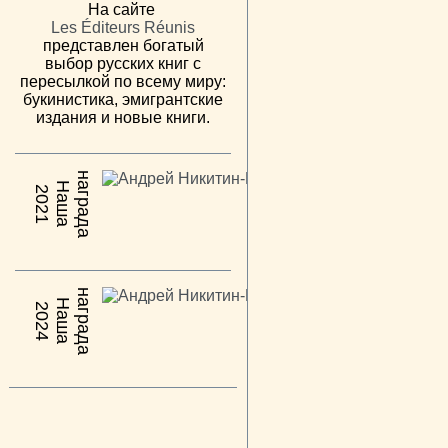
На сайте
Les Éditeurs Réunis
представлен богатый
выбор русских книг с
пересылкой по всему миру:
букинистика, эмигрантские
издания и новые книги.
н
а
Н
а
ш
а
а
г
р
а
д
2021
н
а
Н
а
ш
а
а
г
р
а
д
2024