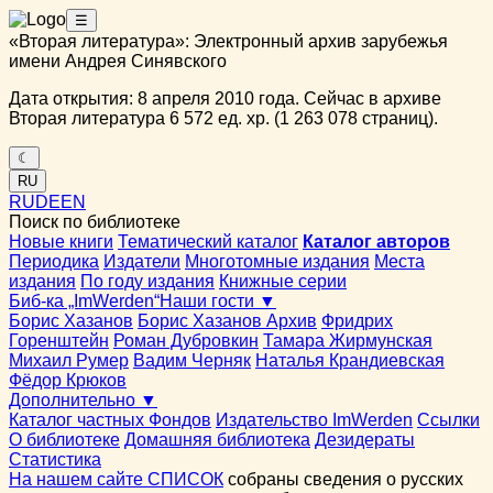
☰
«Вторая литература»: Электронный архив зарубежья
имени Андрея Синявского
Дата открытия: 8 апреля 2010 года. Сейчас в архиве
Вторая литература 6 572 ед. хр. (1 263 078 страниц).
☾
RU
RU
DE
EN
Поиск по библиотеке
Новые книги
Тематический каталог
Каталог авторов
Периодика
Издатели
Многотомные издания
Места
издания
По году издания
Книжные серии
Биб-ка „ImWerden“
Наши гости ▼
Борис Хазанов
Борис Хазанов Архив
Фридрих
Горенштейн
Роман Дубровкин
Тамара Жирмунская
Михаил Румер
Вадим Черняк
Наталья Крандиевская
Фёдор Крюков
Дополнительно ▼
Каталог частных Фондов
Издательство ImWerden
Ссылки
О библиотеке
Домашняя библиотека
Дезидераты
Статистика
На нашем сайте СПИСОК
собраны сведения о русских