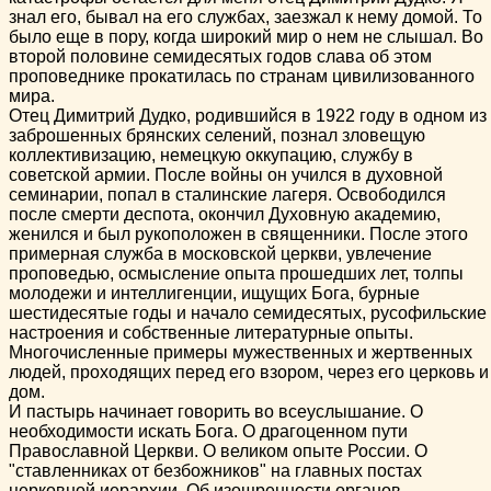
знал его, бывал на его службах, заезжал к нему домой. То
было еще в пору, когда широкий мир о нем не слышал. Во
второй половине семидесятых годов слава об этом
проповеднике прокатилась по странам цивилизованного
мира.
Отец Димитрий Дудко, родившийся в 1922 году в одном из
заброшенных брянских селений, познал зловещую
коллективизацию, немецкую оккупацию, службу в
советской армии. После войны он учился в духовной
семинарии, попал в сталинские лагеря. Освободился
после смерти деспота, окончил Духовную академию,
женился и был рукоположен в священники. После этого
примерная служба в московской церкви, увлечение
проповедью, осмысление опыта прошедших лет, толпы
молодежи и интеллигенции, ищущих Бога, бурные
шестидесятые годы и начало семидесятых, русофильские
настроения и собственные литературные опыты.
Многочисленные примеры мужественных и жертвенных
людей, проходящих перед его взором, через его церковь и
дом.
И пастырь начинает говорить во всеуслышание. О
необходимости искать Бога. О драгоценном пути
Православной Церкви. О великом опыте России. О
"ставленниках от безбожников" на главных постах
церковной иерархии. Об изощренности органов,