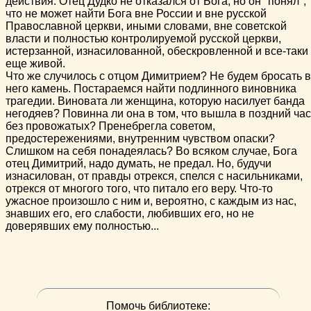
действия. Отец Дудко не отказался от Бога, но он "понял",
что не может найти Бога вне России и вне русской
Православной церкви, иными словами, вне советской
власти и полностью контролируемой русской церкви,
истерзанной, изнасилованной, обескровленной и все-таки
еще живой.
Что же случилось с отцом Димитрием? Не будем бросать в
него камень. Постараемся найти подлинного виновника
трагедии. Виновата ли женщина, которую насилует банда
негодяев? Повинна ли она в том, что вышла в поздний час
без провожатых? Пренебрегла советом,
предостережениями, внутренним чувством опаски?
Слишком на себя понадеялась? Во всяком случае, Бога
отец Димитрий, надо думать, не предал. Но, будучи
изнасилован, от правды отрекся, спелся с насильниками,
отрекся от многого того, что питало его веру. Что-то
ужасное произошло с ним и, вероятно, с каждым из нас,
знавших его, его слабости, любивших его, но не
доверявших ему полностью...
Помочь библиотеке: