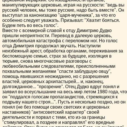
манипулирующих церковью, играя на русскости: "ведь вы
русский человек, мы тоже русские, надо быть вместе". Он
выступал за канонизацию "царя-мученика", за что его
особенно следует уважать. Призывал: "Хватит бояться.
Будем петь во весь голос".
Вместе с всемирной славой к отцу Димитрию Дудко
пришли неприятности. Перевод в далекую церковь,
автомобильная катастрофа с переломом ног. Но голос
отца Димитрия продолжал звучать. Наступили
неизбежный арест, обработка органами, переживания за
беспомощную семью, страх за будущее, изоляция в
тюрьме, снова многочасовые разговоры с
любвеобильными следователями, преисполненными
похвальными желаниями "спасти заблудшую овцу",
помощь явившихся неожиданно, но с разрешения
властей, церковных архипастырей... и, наконец,
долгожданное... "прозрение". Отец Дудко вдруг понял и
заявил во всеуслышание на весь мир летом 1980 года, что
он "поддался голосам пропагандистов, стремящихся к
подрыву нашего строя...". Пусть и несколько поздно, но он
понял (не без помощи своих светских и церковных
наставников) "антисоветский характер" своей
деятельности и порвал с теми, кто из-за границы
"стимулировал, а позднее и направлял" его вредные