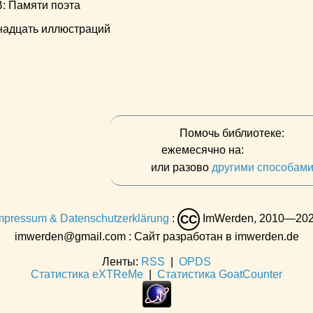
 Памяти поэта
енадцать иллюстраций
Помочь библиотеке:
ежемесячно на:
или разово
другими способам
mpressum & Datenschutzerklärung
:
ImWerden, 2010—20
CC
imwerden@gmail.com : Сайт разработан в imwerden.de
Ленты:
RSS
|
OPDS
Статистика eXTReMe
|
Статистика GoatCounter