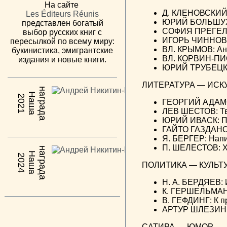
На сайте
Д. КЛЕНОВСКИЙ:
Les Éditeurs Réunis
ЮРИЙ БОЛЬШУХИН
представлен богатый
СОФИЯ ПРЕГЕЛЬ
выбор русских книг с
ИГОРЬ ЧИННОВ:
пересылкой по всему миру:
ВЛ. КРЫМОВ: Ана
букинистика, эмигрантские
ВЛ. КОРВИН-ПИ
издания и новые книги.
ЮРИЙ ТРУБЕЦКО
ЛИТЕРАТУРА — ИСК
н
а
Н
а
ш
а
а
г
р
а
д
2021
ГЕОРГИЙ АДАМОВ
ЛЕВ ШЕСТОВ: Тв
ЮРИЙ ИВАСК: По
ГАЙТО ГАЗДАНОВ
Я. БЕРГЕР: Напи
П. ШЕЛЕСТОВ: Х
н
а
Н
а
ш
а
а
г
р
а
д
2024
ПОЛИТИКА — КУЛЬТ
Н. А. БЕРДЯЕВ: 
К. ГЕРШЕЛЬМАН:
В. ГЕФДИНГ: К 
АРТУР ШЛЕЗИНГЕ
САТИРА — ЮМОР