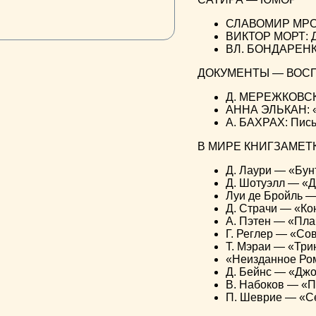
СЛАВОМИР МРОЖ
ВИКТОР МОРТ: Д
ВЛ. БОНДАРЕНКО
ДОКУМЕНТЫ — ВОС
Д. МЕРЕЖКОВСКИ
АННА ЭЛЬКАН: «
А. БАХРАХ: Пис
В МИРЕ КНИГЗАМЕТК
Д. Лаури — «Бун
Д. Шотуэлл — «До
Луи де Бройль —
Д. Страчи — «Ко
А. Пэтен — «Пла
Г. Реглер — «Со
Т. Мэраи — «Три
«Неизданное Ро
Д. Бейнс — «Джо
В. Набоков — «П
П. Шеврие — «С