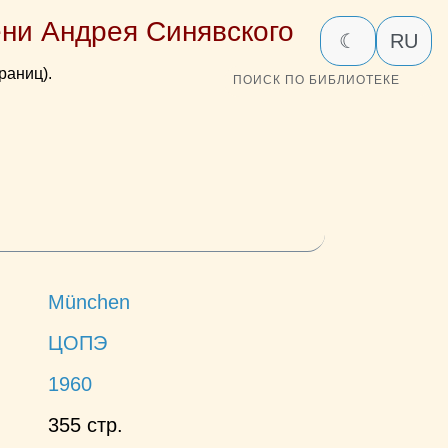
ни Андрея Синявского
☾
RU
раниц).
ПОИСК ПО БИБЛИОТЕКЕ
München
ЦОПЭ
1960
355 стр.