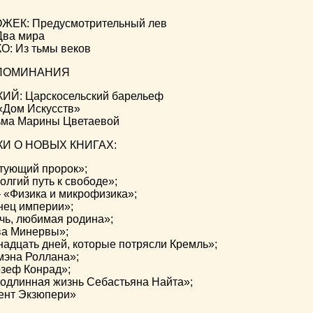
ЕК: Предусмотрительный лев
ва мира
: Из тьмы веков
ПОМИНАНИЯ
Й: Царскосельский барельеф
Дом Искусств»
ьма Марины Цветаевой
И О НОВЫХ КНИГАХ:
тующий пророк»;
лгий путь к свободе»;
 «Физика и микрофизика»;
нец империи»;
чь, любимая родина»;
ва Минервы»;
надцать дней, которые потрясли Кремль»;
мэна Роллана»;
зеф Конрад»;
одлинная жизнь Себастьяна Найта»;
ент Экзюпери»