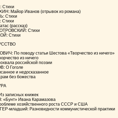
 Стихи
: Майор Иванов (отрывок из романа)
: Стихи
 Стихи
тас (рассказ)
ОТРОВСКИЙ: Стихи
Й: Стихи
УССТВО
ИЧ: По поводу статьи Шестова «Творчество из ничего»
орчество из ничего
хвала российской поэзии
: О Гоголе
санное и недосказанное
рам без божества
УРА
Из записных книжек
 «Бунт» Ивана Карамазова
проблеме хозяйственного роста СССР и США
Р-младший: Разновидности коммунистической практики