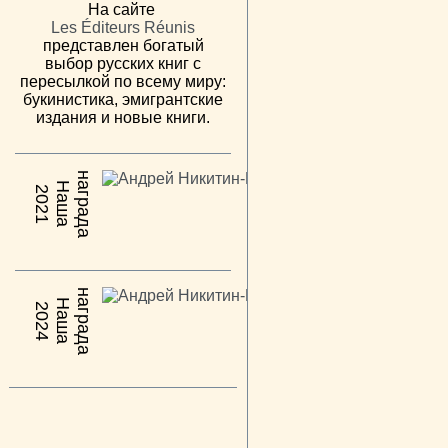
На сайте
Les Éditeurs Réunis
представлен богатый
выбор русских книг с
пересылкой по всему миру:
букинистика, эмигрантские
издания и новые книги.
н
а
Н
а
ш
а
а
г
р
а
д
2021
н
а
Н
а
ш
а
а
г
р
а
д
2024