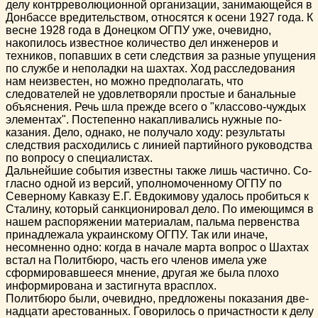
делу контрреволюционной организации, занимающейся в
Донбассе вредительством, относятся к осени 1927 года. К
вес­не 1928 года в Донецком ОГПУ уже, очевидно,
накопилось известное количество дел инженеров и
техников, попавших в сети следствия за разные упущения
по службе и неполадки на шахтах. Ход расследования
нам неизвестен, но можно пред­полагать, что
следователей не удовлетворяли простые и банальные
объяснения. Речь шла прежде всего о "классово-чуждых
элементах". Постепенно накапливались нужные по­
казания. Дело, однако, не получало ходу: результаты
следст­вия расходились с линией партийного руководства
по вопро­су о специалистах.
Дальнейшие события известны также лишь частично. Со­
гласно одной из версий, уполномоченному ОГПУ по
Север­ному Кавказу Е.Г. Евдокимову удалось пробиться к
Сталину, который санкционировал дело. По имеющимся в
нашем рас­поряжении материалам, пальма первенства
принадлежала украинскому ОГПУ. Так или иначе,
несомненно одно: когда в начале марта вопрос о Шахтах
встал на Политбюро, часть его членов имела уже
сформировавшееся мнение, другая же была плохо
информирована и застигнута врасплох.
Политбюро были, очевидно, предложены показания две­
надцати арестованных. Говорилось о причастности к делу