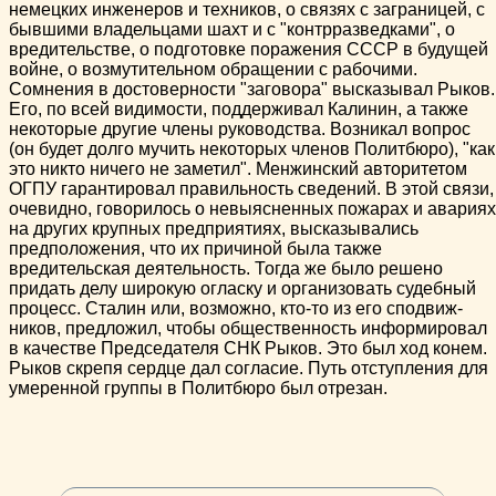
не­мецких инженеров и техников, о связях с заграницей, с
быв­шими владельцами шахт и с "контрразведками", о
вреди­тельстве, о подготовке поражения СССР в будущей
войне, о возмутительном обращении с рабочими.
Сомнения в достоверности "заговора" высказывал Рыков.
Его, по всей видимости, поддерживал Калинин, а также
неко­торые другие члены руководства. Возникал вопрос
(он будет долго мучить некоторых членов Политбюро), "как
это никто ничего не заметил". Менжинский авторитетом
ОГПУ гаранти­ровал правильность сведений. В этой связи,
очевидно, говори­лось о невыясненных пожарах и авариях
на других крупных предприятиях, высказывались
предположения, что их причи­ной была также
вредительская деятельность. Тогда же было решено
придать делу широкую огласку и организовать судеб­ный
процесс. Сталин или, возможно, кто-то из его сподвиж­
ников, предложил, чтобы общественность информировал
в качестве Председателя СНК Рыков. Это был ход конем.
Рыков скрепя сердце дал согласие. Путь отступления для
умеренной группы в Политбюро был отрезан.