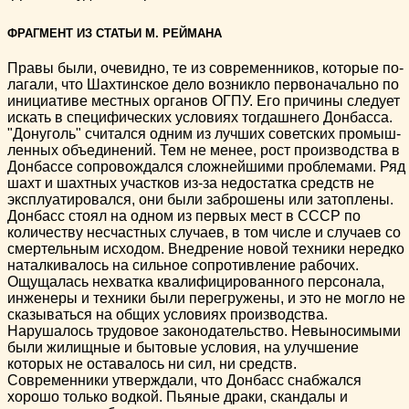
ФРАГМЕНТ ИЗ СТАТЬИ М. РЕЙМАНА
Правы были, очевидно, те из современников, которые по­
лагали, что Шахтинское дело возникло первоначально по
ини­циативе местных органов ОГПУ. Его причины следует
искать в специфических условиях тогдашнего Донбасса.
"Донуголь" считался одним из лучших советских промыш­
ленных объединений. Тем не менее, рост производства в
Дон­бассе сопровождался сложнейшими проблемами. Ряд
шахт и шахтных участков из-за недостатка средств не
эксплуатиро­вался, они были заброшены или затоплены.
Донбасс стоял на одном из первых мест в СССР по
количеству несчастных случаев, в том числе и случаев со
смертельным исходом. Внедрение новой техники нередко
наталкивалось на сильное сопротивление рабочих.
Ощущалась нехватка квалифицированного персонала,
инженеры и техники были перегружены, и это не могло не
сказываться на общих условиях производ­ства.
Нарушалось трудовое законодательство. Невыносимыми
были жилищные и бытовые условия, на улучшение
которых не оставалось ни сил, ни средств.
Современники утверждали, что Донбасс снабжался
хорошо только водкой. Пьяные драки, скандалы и