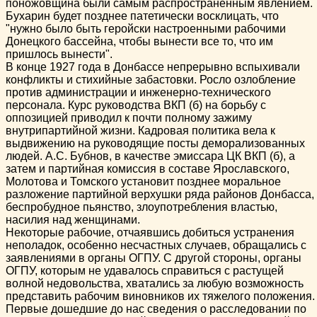
поножовщина были самым распространенным явлением.
Бухарин будет позднее патетически восклицать, что
"нужно было быть ге­ройски настроенными рабочими
Донецкого бассейна, чтобы вынести все то, что им
пришлось вынести".
В конце 1927 года в Донбассе непрерывно вспыхивали
конфликты и стихийные забастовки. Росло озлобление
про­тив администрации и инженерно-технического
персонала. Курс руководства ВКП (б) на борьбу с
оппозицией приводил к почти полному зажиму
внутрипартийной жизни. Кадровая политика вела к
выдвижению на руководящие посты демора­лизованных
людей. А.С. Бубнов, в качестве эмиссара ЦК ВКП (б), а
затем и партийная комиссия в составе Ярослав­ского,
Молотова и Томского установит позднее моральное
разложение партийной верхушки ряда районов Донбасса,
беспробудное пьянство, злоупотребления властью,
насилия над женщинами.
Некоторые рабочие, отчаявшись добиться устранения
непо­ладок, особенно несчастных случаев, обращались с
заявления­ми в органы ОГПУ. С другой стороны, органы
ОГПУ, кото­рым не удавалось справиться с растущей
волной недовольст­ва, хватались за любую возможность
представить рабочим виновников их тяжелого положения.
Первые дошедшие до нас сведения о расследовании по