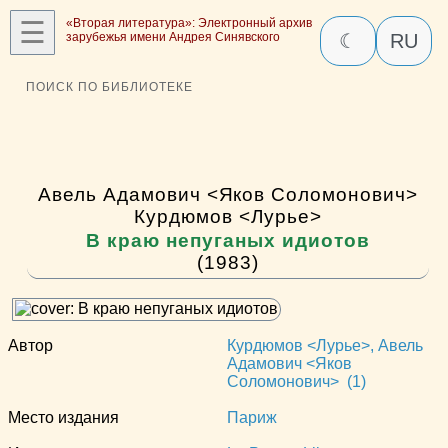
☰
«Вторая литература»: Электронный архив
зарубежья имени Андрея Синявского
☾
RU
ПОИСК ПО БИБЛИОТЕКЕ
Авель Адамович <Яков Соломонович>
Курдюмов <Лурье>
В краю непуганых идиотов
(1983)
Автор
Курдюмов <Лурье>, Авель
Адамович <Яков
Соломонович> (1)
Место издания
Париж