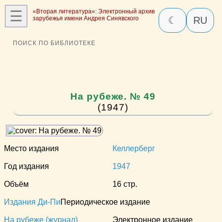
☰
«Вторая литература»: Электронный архив
зарубежья имени Андрея Синявского
☾
RU
ПОИСК ПО БИБЛИОТЕКЕ
На рубеже. № 49
(1947)
Место издания
Келлерберг
Год издания
1947
Объём
16 стр.
Издания Ди-Пи
Периодическое издание
На рубеже (журнал)
Электронное издание