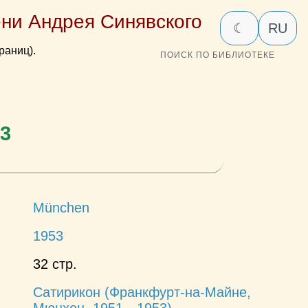
ни Андрея Синявского
☾
RU
раниц).
ПОИСК ПО БИБЛИОТЕКЕ
3
München
1953
32 стр.
Сатирикон (Франкфурт-на-Майне,
Мюнхен, 1951—1953)