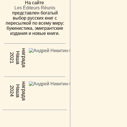
На сайте
Les Éditeurs Réunis
представлен богатый
выбор русских книг с
пересылкой по всему миру:
букинистика, эмигрантские
издания и новые книги.
н
а
Н
а
ш
а
а
г
р
а
д
2021
н
а
Н
а
ш
а
а
г
р
а
д
2024