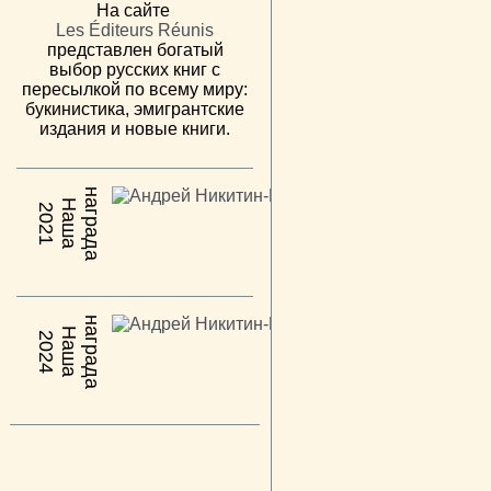
На сайте
Les Éditeurs Réunis
представлен богатый
выбор русских книг с
пересылкой по всему миру:
букинистика, эмигрантские
издания и новые книги.
н
а
Н
а
ш
а
а
г
р
а
д
2021
н
а
Н
а
ш
а
а
г
р
а
д
2024