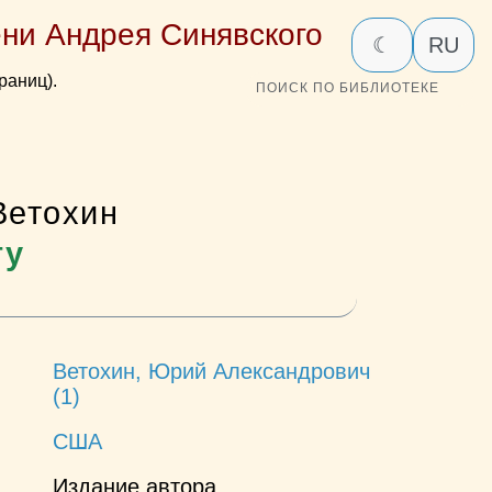
ни Андрея Синявского
☾
RU
раниц).
ПОИСК ПО БИБЛИОТЕКЕ
Ветохин
гу
Ветохин, Юрий Александрович
(1)
США
Издание автора