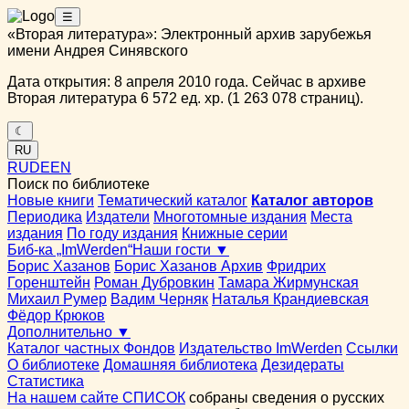
☰
«Вторая литература»: Электронный архив зарубежья
имени Андрея Синявского
Дата открытия: 8 апреля 2010 года. Сейчас в архиве
Вторая литература 6 572 ед. хр. (1 263 078 страниц).
☾
RU
RU
DE
EN
Поиск по библиотеке
Новые книги
Тематический каталог
Каталог авторов
Периодика
Издатели
Многотомные издания
Места
издания
По году издания
Книжные серии
Биб-ка „ImWerden“
Наши гости ▼
Борис Хазанов
Борис Хазанов Архив
Фридрих
Горенштейн
Роман Дубровкин
Тамара Жирмунская
Михаил Румер
Вадим Черняк
Наталья Крандиевская
Фёдор Крюков
Дополнительно ▼
Каталог частных Фондов
Издательство ImWerden
Ссылки
О библиотеке
Домашняя библиотека
Дезидераты
Статистика
На нашем сайте СПИСОК
собраны сведения о русских