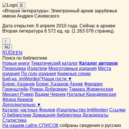
☰
«Вторая литература»: Электронный архив зарубежья
имени Андрея Синявского
Дата открытия: 8 апреля 2010 года. Сейчас в архиве
Вторая литература 6 572 ед. хр. (1 263 078 страниц).
☾
RU
RU
DE
EN
Поиск по библиотеке
Новые книги
Тематический каталог
Каталог авторов
Периодика
Издатели
Многотомные издания
Места
издания
По году издания
Книжные серии
Биб-ка „ImWerden“
Наши гости ▼
Борис Хазанов
Борис Хазанов Архив
Фридрих
Горенштейн
Роман Дубровкин
Тамара Жирмунская
Михаил Румер
Вадим Черняк
Наталья Крандиевская
Фёдор Крюков
Дополнительно ▼
Каталог частных Фондов
Издательство ImWerden
Ссылки
О библиотеке
Домашняя библиотека
Дезидераты
Статистика
На нашем сайте СПИСОК
собраны сведения о русских