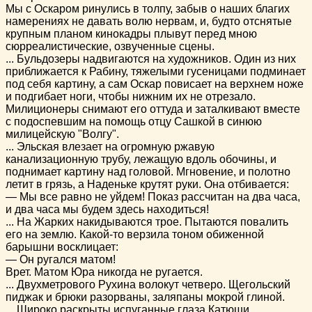
Мы с Оскаром ринулись в толпу, забыв о наших благих
намерениях не давать волю нервам, и, будто отснятые
крупным планом кинокадры плывут перед мною
сюрреалистические, озвученные сцены.
... Бульдозеры надвигаются на художников. Один из них
приближается к Рабину, тяжелыми гусеницами подминает
под себя картину, а сам Оскар повисает на верхнем ноже
и подгибает ноги, чтобы нижним их не отрезало.
Милиционеры снимают его оттуда и заталкивают вместе
с подоспевшим на помощь отцу Сашкой в синюю
милицейскую "Волгу".
... Эльская влезает на огромную ржавую
канализационную трубу, лежащую вдоль обочины, и
поднимает картину над головой. Мгновение, и полотно
летит в грязь, а Наденьке крутят руки. Она отбивается:
— Мы все равно не уйдем! Показ рассчитан на два часа,
и два часа мы будем здесь находиться!
... На Жарких накидываются трое. Пытаются повалить
его на землю. Какой-то верзила тоном обиженной
барышни восклицает:
— Он ругался матом!
Врет. Матом Юра никогда не ругается.
... Двухметрового Рухина волокут четверо. Щегольский
пиджак и брюки разорваны, заляпаны мокрой глиной.
... Широко раскрыты испуганные глаза Катюши,