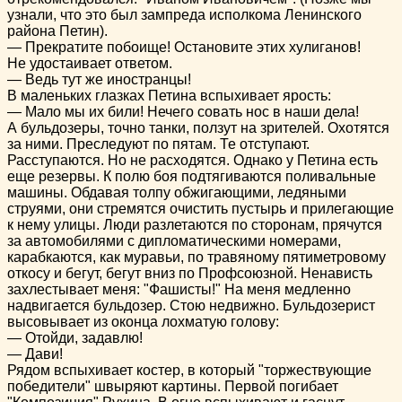
узнали, что это был зампреда исполкома Ленинского
района Петин).
— Прекратите побоище! Остановите этих хулиганов!
Не удостаивает ответом.
— Ведь тут же иностранцы!
В маленьких глазках Петина вспыхивает ярость:
— Мало мы их били! Нечего совать нос в наши дела!
А бульдозеры, точно танки, ползут на зрителей. Охотятся
за ними. Преследуют по пятам. Те отступают.
Расступаются. Но не расходятся. Однако у Петина есть
еще резервы. К полю боя подтягиваются поливальные
машины. Обдавая толпу обжигающими, ледяными
струями, они стремятся очистить пустырь и прилегающие
к нему улицы. Люди разлетаются по сторонам, прячутся
за автомобилями с дипломатическими номерами,
карабкаются, как муравьи, по травяному пятиметровому
откосу и бегут, бегут вниз по Профсоюзной. Ненависть
захлестывает меня: "Фашисты!" На меня медленно
надвигается бульдозер. Стою недвижно. Бульдозерист
высовывает из оконца лохматую голову:
— Отойди, задавлю!
— Дави!
Рядом вспыхивает костер, в который "торжествующие
победители" швыряют картины. Первой погибает