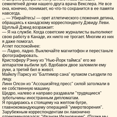
семилетней дочки нашего друга врача Векслера. Не все
она, конечно, понимает, но что-то сохранится в ее памяти
навсегда.
... — Убирайтесь! — орет атлетического сложения детина,
обращаясь к канадскому корреспонденту Дэвиду Леви.
Щуплый Дэвид возражает:
— Я на службе. Когда советские журналисты выполняют
свою работу в Канаде, их никто не трогает. Многим из них
я даже помогал.
Атлет поспокойнее:
— Ладно, ладно. Выключайте магнитофон и перестаньте
фотографировать.
Кристоферу Рэнну из "Нью-Йорк таймса" его же
аппаратом выбили зуб. Вдобавок двое заломили ему
руки, а третий бил в живот.
Майклу Парксу из "Балтимор сана" кулаком съездили по
лицу.
Линн Олсон из "Ассошиэйтед пресс" силой затолкали в
ее собственную машину.
Щедро, налево и направо раздавали "трудящиеся"
зуботычины иностранным дипломатам.
Я продираюсь к стоящему на желтом бугре,
главнокомандующему операцией "умиротворения".
Зарубежным корреспондентам он лаконично
отрекомендовался: "Иваном Ивановичем". (Позже мы