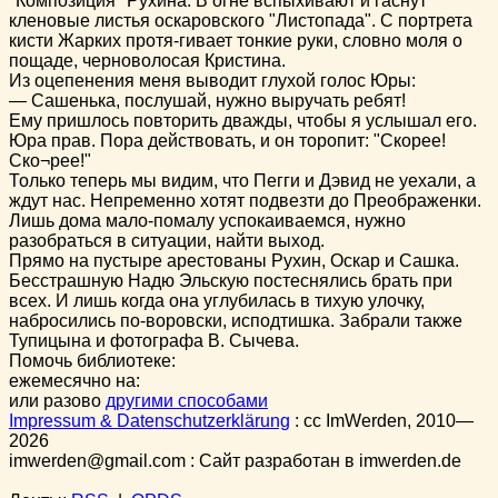
"Композиция" Рухина. В огне вспыхивают и гаснут
кленовые листья оскаровского "Листопада". С портрета
кисти Жарких протя-гивает тонкие руки, словно моля о
пощаде, черноволосая Кристина.
Из оцепенения меня выводит глухой голос Юры:
— Сашенька, послушай, нужно выручать ребят!
Ему пришлось повторить дважды, чтобы я услышал его.
Юра прав. Пора действовать, и он торопит: "Скорее!
Ско¬рее!"
Только теперь мы видим, что Пегги и Дэвид не уехали, а
ждут нас. Непременно хотят подвезти до Преображенки.
Лишь дома мало-помалу успокаиваемся, нужно
разобраться в ситуации, найти выход.
Прямо на пустыре арестованы Рухин, Оскар и Сашка.
Бесстрашную Надю Эльскую постеснялись брать при
всех. И лишь когда она углубилась в тихую улочку,
набросились по-воровски, исподтишка. Забрали также
Тупицына и фотографа В. Сычева.
Помочь библиотеке:
ежемесячно на:
или разово
другими способами
Impressum & Datenschutzerklärung
:
cc
ImWerden, 2010—
2026
imwerden@gmail.com : Сайт разработан в imwerden.de