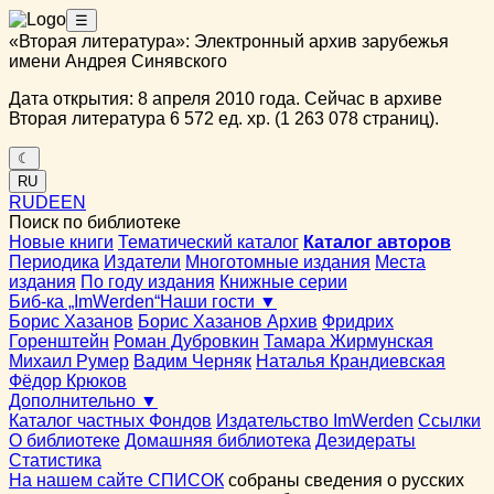
☰
«Вторая литература»: Электронный архив зарубежья
имени Андрея Синявского
Дата открытия: 8 апреля 2010 года. Сейчас в архиве
Вторая литература 6 572 ед. хр. (1 263 078 страниц).
☾
RU
RU
DE
EN
Поиск по библиотеке
Новые книги
Тематический каталог
Каталог авторов
Периодика
Издатели
Многотомные издания
Места
издания
По году издания
Книжные серии
Биб-ка „ImWerden“
Наши гости ▼
Борис Хазанов
Борис Хазанов Архив
Фридрих
Горенштейн
Роман Дубровкин
Тамара Жирмунская
Михаил Румер
Вадим Черняк
Наталья Крандиевская
Фёдор Крюков
Дополнительно ▼
Каталог частных Фондов
Издательство ImWerden
Ссылки
О библиотеке
Домашняя библиотека
Дезидераты
Статистика
На нашем сайте СПИСОК
собраны сведения о русских