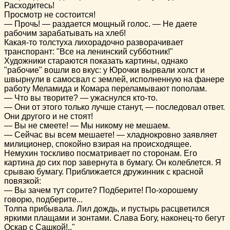
Расходитесь!
Просмотр не состоится!
— Прочь! — раздается мощный голос. — Не даете
рабочим зарабатывать на хлеб!
Какая-то толстуха лихорадочно разворачивает
транспорант: "Все на ленинский субботник!"
Художники стараются показать картины, однако
"рабочие" вошли во вкус: у Юрочки вырвали холст и
швырнули в самосвал с землей, исполненную на фанере
работу Меламида и Комара переламывают пополам.
— Что вы творите? — ужаснулся кто-то.
— Они от этого только лучше станут, — последовал ответ.
Они другого и не стоят!
— Вы не смеете! — Мы никому не мешаем.
— Сейчас вы всем мешаете! — хладнокровно заявляет
милиционер, спокойно взирая на происходящее.
Немухин тоскливо посматривает по сторонам. Его
картина до сих пор завернута в бумагу. Он колеблется. Я
срываю бумагу. Приближается дружинник с красной
повязкой:
— Вы зачем тут сорите? Подберите! По-хорошему
говорю, подберите...
Толпа прибывала. Лил дождь, и пустырь расцветился
яркими плащами и зонтами. Слава Богу, наконец-то бегут
Оскар с Сашкой!.."