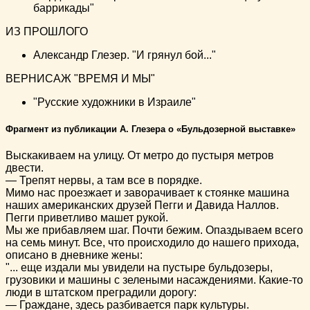
баррикады"
ИЗ ПРОШЛОГО
Александр Глезер. "И грянул бой..."
ВЕРНИСАЖ "ВРЕМЯ И МЫ"
"Русские художники в Израиле"
Фрагмент из публикации А. Глезера о «Бульдозерной выставке»
Выскакиваем на улицу. От метро до пустыря метров
двести.
— Трепят нервы, а там все в порядке.
Мимо нас проезжает и заворачивает к стоянке машина
наших американских друзей Пегги и Давида Наллов.
Пегги приветливо машет рукой.
Мы же прибавляем шаг. Почти бежим. Опаздываем всего
на семь минут. Все, что происходило до нашего прихода,
описано в дневнике жены:
"... еще издали мы увидели на пустыре бульдозеры,
грузовики и машины с зелеными насаждениями. Какие-то
люди в штатском преградили дорогу:
— Граждане, здесь разбивается парк культуры.