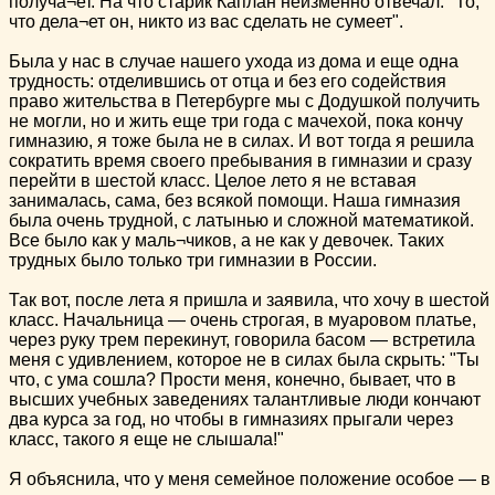
получа¬ет. На что старик Каплан неизменно отвечал: "То,
что дела¬ет он, никто из вас сделать не сумеет".
Была у нас в случае нашего ухода из дома и еще одна
трудность: отделившись от отца и без его содействия
право жительства в Петербурге мы с Додушкой получить
не могли, но и жить еще три года с мачехой, пока кончу
гимназию, я тоже была не в силах. И вот тогда я решила
сократить время своего пребывания в гимназии и сразу
перейти в шестой класс. Целое лето я не вставая
занималась, сама, без всякой помощи. Наша гимназия
была очень трудной, с латынью и сложной математикой.
Все было как у маль¬чиков, а не как у девочек. Таких
трудных было только три гимназии в России.
Так вот, после лета я пришла и заявила, что хочу в шестой
класс. Начальница — очень строгая, в муаровом платье,
через руку трем перекинут, говорила басом — встретила
меня с удивлением, которое не в силах была скрыть: "Ты
что, с ума сошла? Прости меня, конечно, бывает, что в
высших учебных заведениях талантливые люди кончают
два курса за год, но чтобы в гимназиях прыгали через
класс, такого я еще не слышала!"
Я объяснила, что у меня семейное положение особое — в