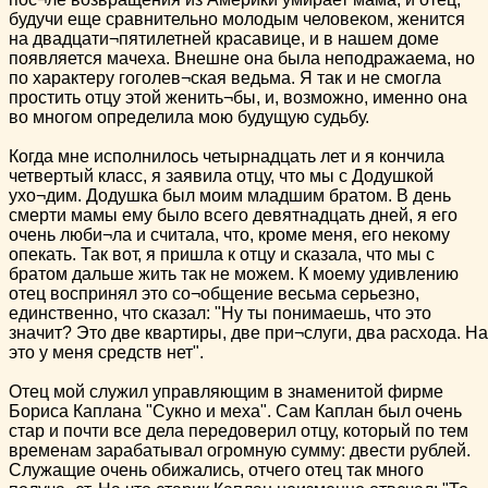
будучи еще сравнительно молодым человеком, женится
на двадцати¬пятилетней красавице, и в нашем доме
появляется мачеха. Внешне она была неподражаема, но
по характеру гоголев¬ская ведьма. Я так и не смогла
простить отцу этой женить¬бы, и, возможно, именно она
во многом определила мою будущую судьбу.
Когда мне исполнилось четырнадцать лет и я кончила
четвертый класс, я заявила отцу, что мы с Додушкой
ухо¬дим. Додушка был моим младшим братом. В день
смерти мамы ему было всего девятнадцать дней, я его
очень люби¬ла и считала, что, кроме меня, его некому
опекать. Так вот, я пришла к отцу и сказала, что мы с
братом дальше жить так не можем. К моему удивлению
отец воспринял это со¬общение весьма серьезно,
единственно, что сказал: "Ну ты понимаешь, что это
значит? Это две квартиры, две при¬слуги, два расхода. На
это у меня средств нет".
Отец мой служил управляющим в знаменитой фирме
Бориса Каплана "Сукно и меха". Сам Каплан был очень
стар и почти все дела передоверил отцу, который по тем
временам зарабатывал огромную сумму: двести рублей.
Служащие очень обижались, отчего отец так много