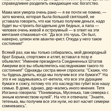
справедливее разделить ожидающее нас богатство.
Мама моя умерла очень рано — я ее почти не помню, —
зато мачеха, которая была большой святошей, не
уставала говорить, что как только получим деньги, надо
будет вы¬строить богадельню для бедных, а папа —
человек очень живой и остроумный — в ответ на эти
мечтания отмахивал¬ся: "Да все это чушь. Он был,
наверно, шпион или авантю¬рист. Откуда у него такое
состояние!"
Всякий раз, как мы только собирались, мой двоюродный
брат Борька, спортсмен и атлет, вставал в позу и
объявлял: "Именем президента Соединенных Штатов
Америки все вы объявляетесь наследниками такого-то
состояния!" Однажды сестра меня спросила: "Скажи, что
ты будешь делать, когда мы получим все эти бумаги?" На
это я не задумываясь от¬ветила, что все эти дурацкие
бумаги я сожгу, потому что это наследство губит всю нашу
семью. В доме, однако, дер¬жались иного мнения. Тетя
Иоганна говорила: "Понимаешь, Мусенька, там семерка с
энным количеством нулей". На что я отвечала: "Знаете,
тетенька, мы получим все эти нули, но вот насчет семерки
сомневаюсь".