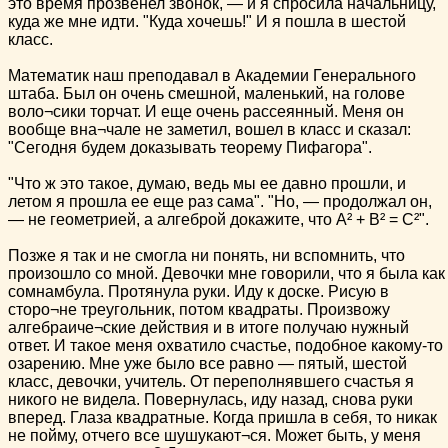
это время прозвенел звонок, — и я спросила начальницу,
куда же мне идти. "Куда хочешь!" И я пошла в шестой
класс.
Математик наш преподавал в Академии Генерального
штаба. Был он очень смешной, маленький, на голове
воло¬сики торчат. И еще очень рассеянный. Меня он
вообще вна¬чале не заметил, вошел в класс и сказал:
"Сегодня будем доказывать теорему Пифагора".
"Что ж это такое, думаю, ведь мы ее давно прошли, и
летом я прошла ее еще раз сама". "Но, — продолжал он,
— не геометрией, а алгеброй докажите, что А² + В² = С²".
Позже я так и не смогла ни понять, ни вспомнить, что
произошло со мной. Девочки мне говорили, что я была как
сомнамбула. Протянула руки. Иду к доске. Рисую в
сторо¬не треугольник, потом квадраты. Произвожу
алгебраиче¬ские действия и в итоге получаю нужный
ответ. И такое меня охватило счастье, подобное какому-то
озарению. Мне уже было все равно — пятый, шестой
класс, девочки, учитель. От переполнявшего счастья я
никого не видела. Повернулась, иду назад, снова руки
вперед. Глаза квадратные. Когда пришла в себя, то никак
не пойму, отчего все шушукают¬ся. Может быть, у меня