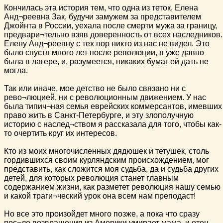
Кончилась эта история тем, что одна из теток, Елена
Анд¬реевна Зак, будучи замужем за представителем
Джойнта в России, уехала после смерти мужа за границу,
предвари¬тельно взяв доверенность от всех наследников.
Елену Анд¬реевну с тех пор никто из нас не видел. Это
было спустя много лет после революции, я уже давно
была в лагере, и, разумеется, никаких бумаг ей дать не
могла.
Так или иначе, мое детство не было связано ни с
рево¬люцией, ни с революционным движением. У нас
была типич¬ная семья еврейских коммерсантов, имевших
право жить в Санкт-Петербурге, и эту злополучную
историю с наслед¬ством я рассказала для того, чтобы как-
то очертить круг их интересов.
Кто из моих многочисленных дядюшек и тетушек, столь
гордившихся своим курляндским происхождением, мог
представить, как сложится моя судьба, да и судьба других
детей, для которых революция станет главным
содержанием жизни, как разметет революция нашу семью
и какой траги¬ческий урок она всем нам преподаст!
Но все это произойдет много позже, а пока что сразу
пос¬ле возвращения из Америки умирает мама, и отец,