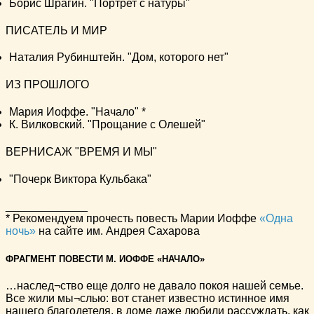
Борис Шрагин. "Портрет с натуры"
ПИСАТЕЛЬ И МИР
Наталия Рубинштейн. "Дом, которого нет"
ИЗ ПРОШЛОГО
Мария Иоффе. "Начало" *
К. Вилковский. "Прощание с Олешей"
ВЕРНИСАЖ "ВРЕМЯ И МЫ"
"Почерк Виктора Кульбака"
_____________
* Рекомендуем прочесть повесть Марии Иоффе
«Одна
ночь»
на сайте им. Андрея Сахарова
ФРАГМЕНТ ПОВЕСТИ М. ИОФФЕ «НАЧАЛО»
…наслед¬ство еще долго не давало покоя нашей семье.
Все жили мы¬слью: вот станет известно истинное имя
нашего благодетеля, в доме даже любили рассуждать, как