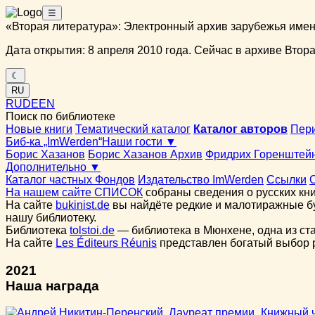
☰
«Вторая литература»: Электронный архив зарубежья име
Дата открытия: 8 апреля 2010 года. Сейчас в архиве Вторая
☾
RU
RU
DE
EN
Поиск по библиотеке
Новые книги
Тематический каталог
Каталог авторов
Пер
Биб-ка „ImWerden“
Наши гости ▼
Борис Хазанов
Борис Хазанов Архив
Фридрих Горенштей
Дополнительно ▼
Каталог частных Фондов
Издательство ImWerden
Ссылки
На нашем сайте СПИСОК
собраны сведения о русских кни
На сайте
bukinist.de
вы найдёте редкие и малотиражные бу
нашу библиотеку.
Библиотека
tolstoi.de
— библиотека в Мюнхене, одна из ст
На сайте
Les Éditeurs Réunis
представлен богатый выбор ру
2021
Наша награда