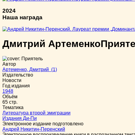
2024
Наша награда
Дмитрий Артеменко
Прият
Автор
Артеменко, Дмитрий (1)
Издательство
Новости
Год издания
1948
Объём
65 стр.
Тематика
Литература второй эмиграции
Издания Ди-Пи
Электронное издание подготовлено
Андрей Никитин-Перенский
Электронное воспроизведение книги в распознанном тек