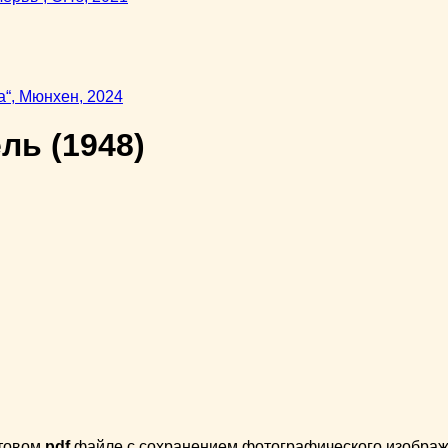
ель
(1948)
стовом
pdf
файле с сохранением фотографического изображе