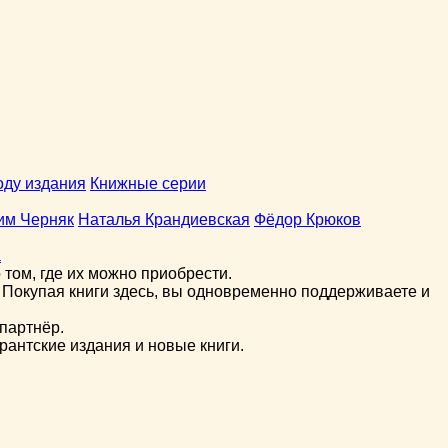
оду издания
Книжные серии
им Черняк
Наталья Крандиевская
Фёдор Крюков
а
том, где их можно приобрести.
 Покупая книги здесь, вы одновременно поддерживаете и
партнёр.
рантские издания и новые книги.