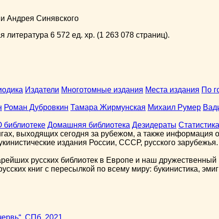
ни Андрея Синявского
 литература 6 572 ед. хр. (1 263 078 страниц).
иодика
Издатели
Многотомные издания
Места издания
По г
н
Роман Дубровкин
Тамара Жирмунская
Михаил Румер
Вад
О библиотеке
Домашняя библиотека
Дезидераты
Статистик
гах, выходящих сегодня за рубежом, а также информация о 
кинистические издания России, СССР, русского зарубежья.
арейших русских библиотек в Европе и наш дружественный 
сских книг с пересылкой по всему миру: букинистика, эмиг