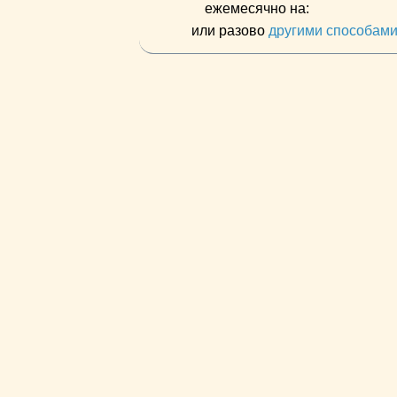
ежемесячно на:
или разово
другими способам