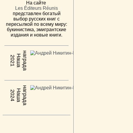
На сайте
Les Éditeurs Réunis
представлен богатый
выбор русских книг с
пересылкой по всему миру:
букинистика, эмигрантские
издания и новые книги.
н
а
Н
а
ш
а
а
г
р
а
д
2021
н
а
Н
а
ш
а
а
г
р
а
д
2024