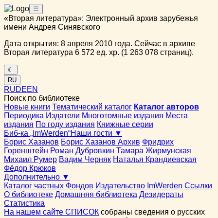
☰
«Вторая литература»: Электронный архив зарубежья
имени Андрея Синявского
Дата открытия: 8 апреля 2010 года. Сейчас в архиве
Вторая литература 6 572 ед. хр. (1 263 078 страниц).
☾
RU
RU
DE
EN
Поиск по библиотеке
Новые книги
Тематический каталог
Каталог авторов
Периодика
Издатели
Многотомные издания
Места
издания
По году издания
Книжные серии
Биб-ка „ImWerden“
Наши гости ▼
Борис Хазанов
Борис Хазанов Архив
Фридрих
Горенштейн
Роман Дубровкин
Тамара Жирмунская
Михаил Румер
Вадим Черняк
Наталья Крандиевская
Фёдор Крюков
Дополнительно ▼
Каталог частных Фондов
Издательство ImWerden
Ссылки
О библиотеке
Домашняя библиотека
Дезидераты
Статистика
На нашем сайте СПИСОК
собраны сведения о русских