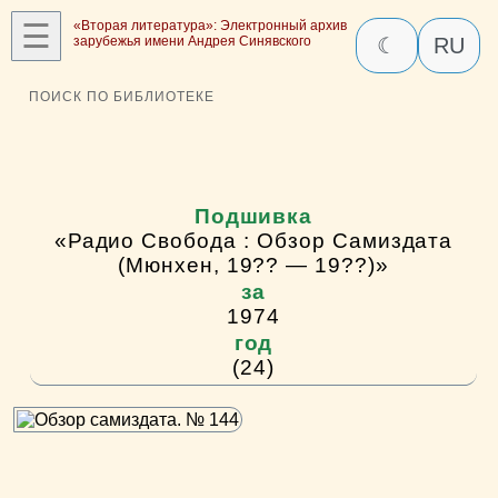
☰
«Вторая литература»: Электронный архив
зарубежья имени Андрея Синявского
☾
RU
ПОИСК ПО БИБЛИОТЕКЕ
Подшивка
«Радио Свобода : Обзор Самиздата
(Мюнхен, 19?? — 19??)»
за
1974
год
(24)