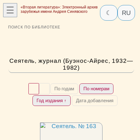
☰
«Вторая литература»: Электронный архив
зарубежья имени Андрея Синявского
☾
RU
ПОИСК ПО БИБЛИОТЕКЕ
Сеятель, журнал (Буэнос-Айрес, 1932—
1982)
По годам
По номерам
Год издания ↑
Дата добавления